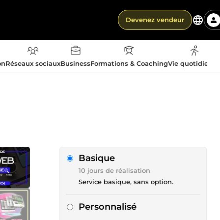
Devenez vendeur
on
Réseaux sociaux
Business
Formations & Coaching
Vie quotidienn
Basique
10 jours de réalisation
Service basique, sans option.
Personnalisé