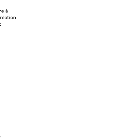
re à
création
t
.