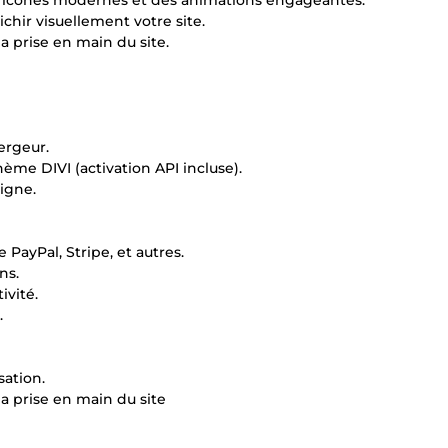
s icônes modernes et des animations engageantes.
chir visuellement votre site.
a prise en main du site.
ergeur.
ème DIVI (activation API incluse).
igne.
 PayPal, Stripe, et autres.
ns.
ivité.
.
ation.
a prise en main du site