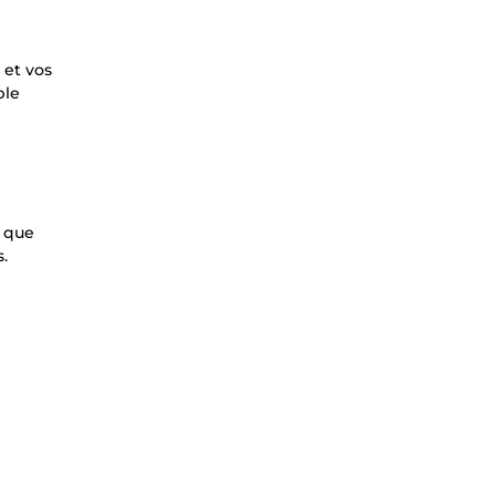
 et vos
ble
e que
s.