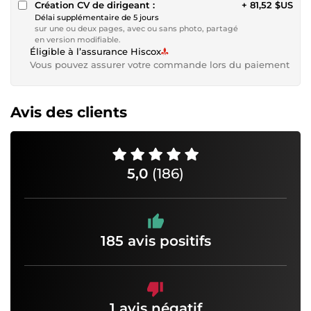
Création CV de dirigeant :
+ 81,52 $US
Délai supplémentaire de 5 jours
sur une ou deux pages, avec ou sans photo, partagé
en version modifiable.
Éligible à l’assurance Hiscox
Vous pouvez assurer votre commande lors du paiement
Avis des clients
5,0
(186)
185 avis positifs
1 avis négatif