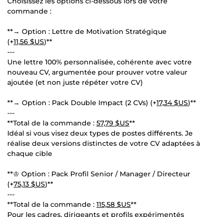
Choisissez les options ci-dessous lors de votre
commande :
**→ Option : Lettre de Motivation Stratégique
(+
11,56 $US
)**
---
Une lettre 100% personnalisée, cohérente avec votre
nouveau CV, argumentée pour prouver votre valeur
ajoutée (et non juste répéter votre CV)
**→ Option : Pack Double Impact (2 CVs) (+
17,34 $US
)**
---
**Total de la commande :
57,79 $US
**
Idéal si vous visez deux types de postes différents. Je
réalise deux versions distinctes de votre CV adaptées à
chaque cible
**♔ Option : Pack Profil Senior / Manager / Directeur
(+
75,13 $US
)**
---
**Total de la commande :
115,58 $US
**
Pour les cadres, dirigeants et profils expérimentés