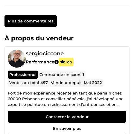
Plus de commentaires
À propos du vendeur
sergiociccone
Performance
Top
Professionnel
Commande en cours
1
Ventes au total
497
Vendeur depuis
Mai 2022
Fort de mon expérience récente en tant que parrain chez
60000 Rebonds et conseiller bénévole, j'ai développé une
expertise pointue en redressement d'entreprises et en
accompagnement stratégique. Chez 60000 Rebonds, mon
rôle est d'apporter soutien moral et conseil stratégique
Contacter le vendeur
pour aider les entrepreneur(e)s à surmonter des périodes
difficiles. Avec un parcours dédié à l'écoute et au mentorat,
En savoir plus
nous avons pu orienter efficacement les entrepreneur(e)s