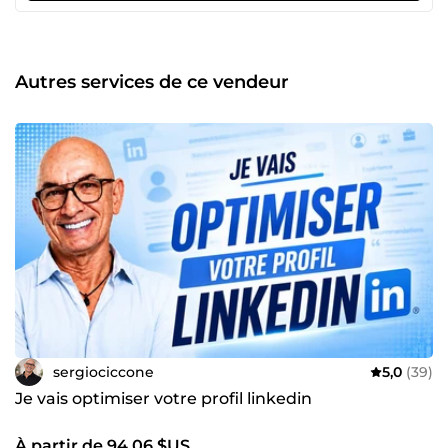
vers les ressources nécessaires pour relancer leur activité.
Mon engagement bénévole précédent chez Cadres Seniors
Bénévoles a également renforcé ma capacité à conseiller
des entreprises en restructuration, soulignant ma passion
Autres services de ce vendeur
pour la revitalisation professionnelle et le développement
des compétences.
sergiociccone
5,0
(39)
Je vais optimiser votre profil linkedin
À partir de 94,06 $US