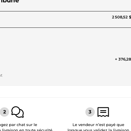
Tribune
2 508,52 
+ 376,2
nt
gez par chat sur le
Le vendeur n’est payé que
a livraison en toute sécurité
lorsque vous validez la livraison