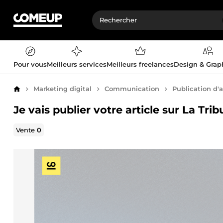
Pour vous
Meilleurs services
Meilleurs freelances
Design & Gra
Marketing digital
Communication
Publication d'a
Accueil
Je vais publier votre article sur La Tri
Vente
0