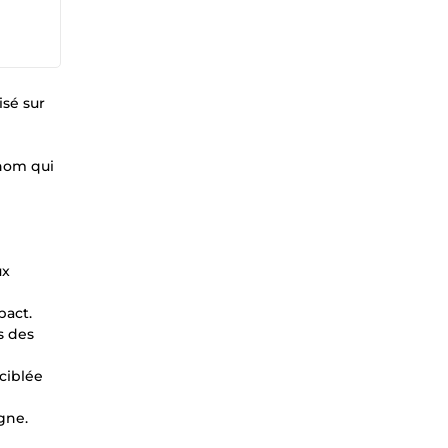
isé sur
enom qui
ux
pact.
s des
ciblée
gne.