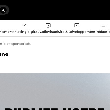
phisme
Marketing digital
Audiovisuel
Site & Développement
Rédacti
rticles sponsorisés
bune