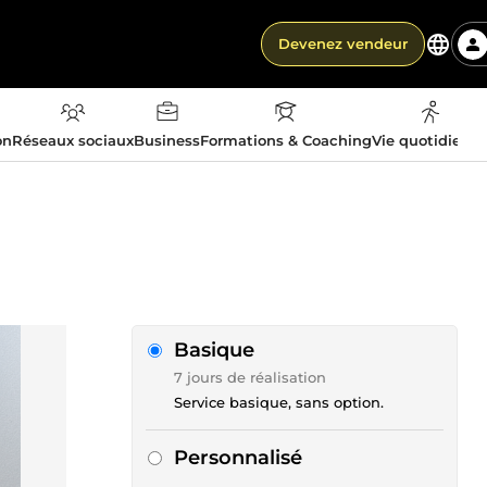
Devenez vendeur
on
Réseaux sociaux
Business
Formations & Coaching
Vie quotidienn
Basique
7 jours de réalisation
Service basique, sans option.
Personnalisé