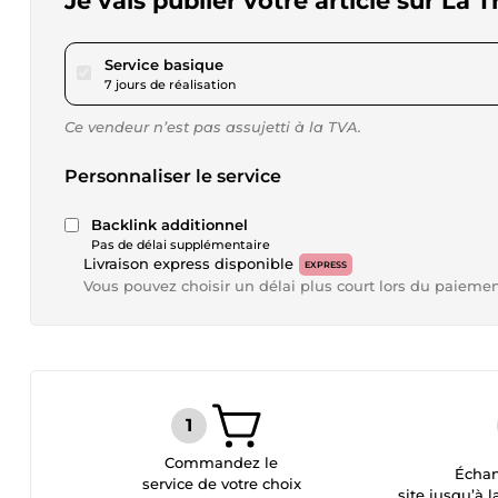
Je vais publier votre article sur La 
pour 2 312,00 $US
Service basique
7 jours de réalisation
Ce vendeur n’est pas assujetti à la TVA.
Personnaliser le service
Backlink additionnel
Pas de délai supplémentaire
Livraison express disponible
EXPRESS
Vous pouvez choisir un délai plus court lors du paieme
Commandez le
Échan
service de votre choix
site jusqu’à l