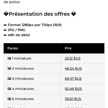
de police.
💎Présentation des offres 💎
➡️
Format 1280px par 720px (16:9)
➡️
JPG / PNG
➡️
48h de délai
Packs
Prix
🖼️ 1 miniature
23,12 $US
🖼️ 2 miniatures
46,24 $US
🖼️ 3 miniatures
69,37 $US
🖼️ 4 miniatures
92,49 $US
🖼️ 5 miniatures
115,61 $US