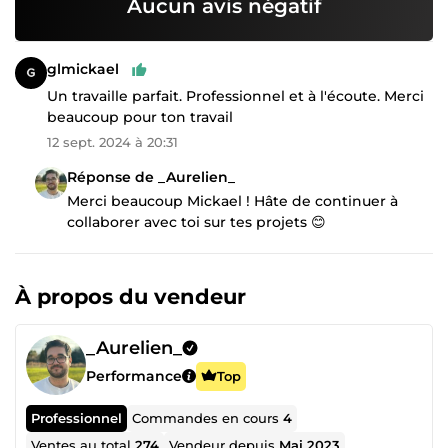
Aucun avis négatif
glmickael
Un travaille parfait. Professionnel et à l'écoute. Merci
beaucoup pour ton travail
12 sept. 2024 à 20:31
Réponse de _Aurelien_
Merci beaucoup Mickael ! Hâte de continuer à
collaborer avec toi sur tes projets 😊
À propos du vendeur
_Aurelien_
Performance
Top
Professionnel
Commandes en cours
4
Ventes au total
274
Vendeur depuis
Mai 2023