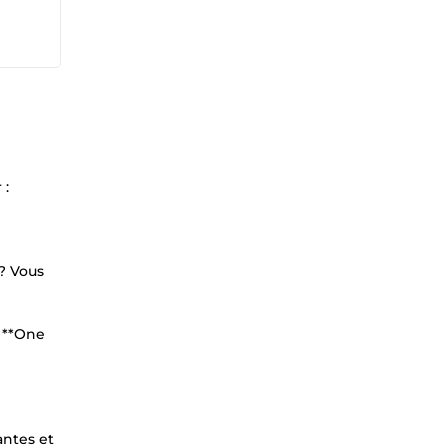
 :
 ? Vous
e **One
antes et