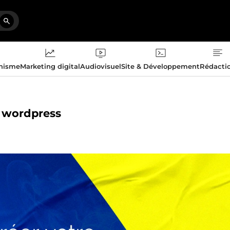
phisme
Marketing digital
Audiovisuel
Site & Développement
Rédacti
E wordpress