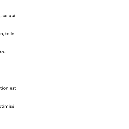
, ce qui
, telle
to-
tion est
ptimisé