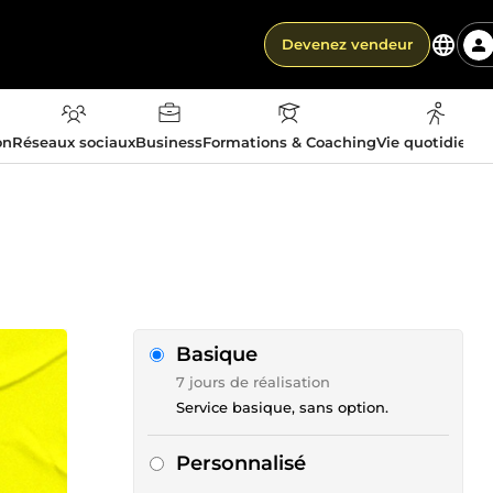
Devenez vendeur
on
Réseaux sociaux
Business
Formations & Coaching
Vie quotidienn
Basique
7 jours de réalisation
Service basique, sans option.
Personnalisé