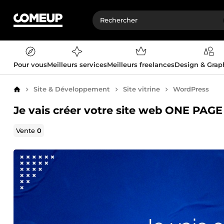
Pour vous
Meilleurs services
Meilleurs freelances
Design & Gra
Site & Développement
Site vitrine
WordPress
Accueil
Je vais créer votre site web ONE PAG
Vente
0