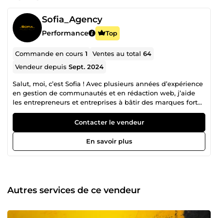
Sofia_Agency
Performance
Top
Commande en cours
1
Ventes au total
64
Vendeur depuis
Sept. 2024
Salut, moi, c’est Sofia ! Avec plusieurs années d’expérience
en gestion de communautés et en rédaction web, j’aide
les entrepreneurs et entreprises à bâtir des marques fortes
et à engager leurs audiences de manière authentique et
impactante. Spécialiste certifiée dans mon domaine, je
Contacter le vendeur
maîtrise des outils et techniques performants pour animer
vos réseaux sociaux, créer des stratégies éditoriales
En savoir plus
percutantes, et rédiger des contenus optimisés qui
attirent, captivent et convertissent. Ce qui me distingue ?
Mon sens de l’écoute, ma créativité et mon engagement à
fournir des résultats mesurables. Que vous souhaitiez
accroître votre visibilité, fidéliser votre communauté ou
Autres services de ce vendeur
booster vos ventes, je mets tout en œuvre pour
transformer vos ambitions en succès. 📅 Disponibilité
24h/24 7j/7j pour répondre à vos besoins. 💬 N'hésitez pas