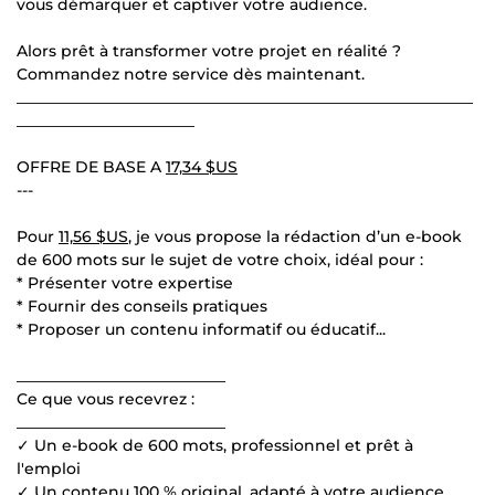
vous démarquer et captiver votre audience.
Alors prêt à transformer votre projet en réalité ?
Commandez notre service dès maintenant.
___________________________________________________________
_______________________
OFFRE DE BASE A
17,34 $US
---
Pour
11,56 $US
, je vous propose la rédaction d’un e-book
de 600 mots sur le sujet de votre choix, idéal pour :
* Présenter votre expertise
* Fournir des conseils pratiques
* Proposer un contenu informatif ou éducatif...
___________________________
Ce que vous recevrez :
___________________________
✓ Un e-book de 600 mots, professionnel et prêt à
l'emploi
✓ Un contenu 100 % original, adapté à votre audience