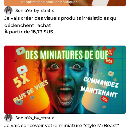
avenir numérique solide pour votre entreprise. Contactez-
moi pour explorer comment je peux vous accompagner
SoniaYo_by_stratix
dans cette aventure !
Je vais créer des visuels produits irrésistibles qui
déclenchent l'achat
À partir de 18,73 $US
SoniaYo_by_stratix
Je vais concevoir votre miniature "style MrBeast"