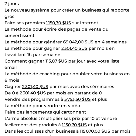
7 jours
Le nouveau système pour créer un business qui rapporte
gros
Faire ses premiers
1 150,70 $US
sur internet
La méthode pour écrire des pages de vente qui
convertissent
La méthode pour générer
69 042,00 $US
en 4 semaines
La méthode pour gagner
2 301,40 $US
par mois en
travaillant 1h par semaine
Comment gagner
115,07 $US
par jour avec votre liste
email
La méthode de coaching pour doubler votre business en
6 mois
Gagner
2 301,40 $US
par mois avec des séminaires
De 0 à
2 301,40 $US
par mois en partant de 0
Vendre des programmes à
5 753,50 $US
et plus
La méthode pour vendre en vidéo
Faire des lancements qui cartonnent
L'arme absolue : multiplier ses prix par 10 et vendre
facilement des produits à
1 150,70 $US
et plus
Dans les coulisses d'un business à
115 070,00 $US
par mois