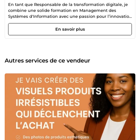
En tant que Responsable de la transformation digitale, je
combine une solide formation en Management des
Systèmes d'Information avec une passion pour l’innovation
technologique. Mon approche intégrée repose sur la
gestion de projets, l’analyse des besoins et la création
En savoir plus
d’expériences mémorables. Ce que j’apporte Pilotage de
projets : Je guide des équipes pluridisciplinaires vers des
résultats concrets, en assurant une communication fluide
et une gestion rigoureuse des délais et des budgets.
Analyse stratégique : J’analyse en profondeur les défis
Autres services de ce vendeur
spécifiques de votre entreprise pour concevoir des
solutions numériques sur mesure qui stimulent l’efficacité
et la croissance. Développement de sites Web vitrine : Je
conçois des plateformes web attrayantes et performantes,
optimisées pour mettre en valeur votre image de marque
et offrir une expérience utilisateur fluide et engageante.
Formations personnalisées : Je propose des formations
ciblées pour renforcer les compétences numériques de vos
équipes, leur permettant d’adopter rapidement et
efficacement les nouvelles technologies. Ma passion pour
l’innovation et mon engagement à transformer des idées
en succès tangibles font de moi un partenaire idéal pour
vos projets digitaux. Ensemble, nous pouvons bâtir un