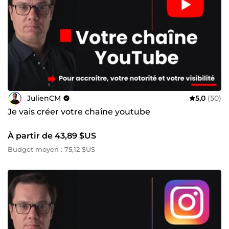
JulienCM
5,0
(50)
Je vais créer votre chaîne youtube
À partir de 43,89 $US
Budget moyen : 75,12 $US