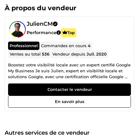
À propos du vendeur
JulienCM
Performance
Top
Professionnel
Commandes en cours
4
Ventes au total
536
Vendeur depuis
Juil. 2020
Boostez votre visibilité locale avec un expert certifié Google
My Business Je suis Julien, expert en visibilité locale et
solutions Google, avec une certification officielle Google My
Business et plusieurs années d’expérience dans
l’accompagnement des entreprises locales. Mon objectif
Contacter le vendeur
est simple : maximiser votre présence en ligne pour attirer
davantage de clients dans votre zone géographique.
En savoir plus
Pourquoi me choisir ? 1. Une expertise certifiée et reconnue
En tant qu’expert certifié Google My Business, je maîtrise
parfaitement les outils nécessaires pour optimiser votre
visibilité sur Google Maps et dans les recherches locales.
Mais mon savoir-faire ne s’arrête pas là ! 2. Des solutions
Autres services de ce vendeur
locales diversifiées Outre la création et l’optimisation de