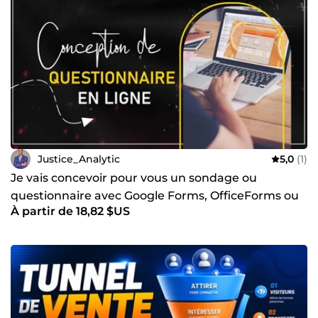
Justice_Analytic
5,0
(1)
Je vais concevoir pour vous un sondage ou
questionnaire avec Google Forms, OfficeForms ou
À partir de 18,82 $US
KoboCollect