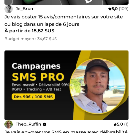
Je_Brun
5,0
(109)
Je vais poster 15 avis/commentaires sur votre site
ou blog dans un laps de 6 jours
À partir de 18,82 $US
Budget moyen : 34,67 $US
Theo_Ruffin
5,0
(1)
Je vais envoyer vos SMS en masse avec délivrabilité