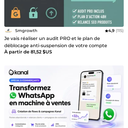
Smgrowth
4,9
(115)
Je vais réaliser un audit PRO et le plan de
déblocage anti-suspension de votre compte
À partir de 81,52 $US
Merchant Center