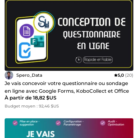
Spero_Data
5,0
(20)
Je vais concevoir votre questionnaire ou sondage
en ligne avec Google Forms, KoboCollect et Office
À partir de 18,82 $US
forms
Budget moyen : 92,46 $US