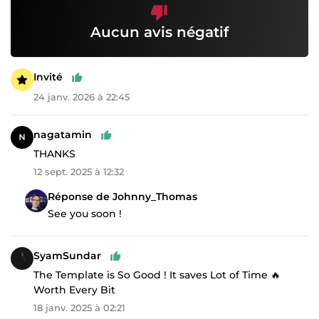
Aucun avis négatif
Invité
24 janv. 2026 à 22:45
nagatamin
THANKS
12 sept. 2025 à 12:32
Réponse de Johnny_Thomas
See you soon !
SyamSundar
The Template is So Good ! It saves Lot of Time 🔥
Worth Every Bit
18 janv. 2025 à 02:21