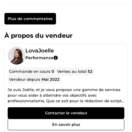
Plus de commentaires
À propos du vendeur
LovaJoelle
Performance
Commande en cours
0
Ventes au total
52
Vendeur depuis
Mai 2022
Je suis Joëlle, et je vous propose une gamme de services
pour vous aider à atteindre vos objectifs avec
professionnalisme. Que ce soit pour la rédaction de scripts
captivants, la reformulation de textes pour les rendre plus
clairs et percutants, ou encore la gestion de vos emails de
Contacter le vendeur
manière optimale, je suis là pour vous accompagner à
chaque étape. En outre, je propose également des services
En savoir plus
de voix off adaptés à vos besoins, pour apporter une