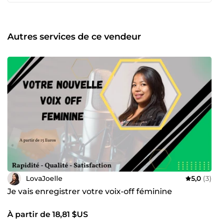
dimension supplémentaire à vos projets audio-visuels.
Avec mes services personnalisés, je vous aide à faire
passer vos messages de manière efficace et impactante.
✅Organisée, minutieuse, et soucieuse de la qualité, je
Autres services de ce vendeur
m’assure que chaque tâche soit réalisée avec soin et
précision. ✅N'hésitez pas à me contacter, à très bientôt !😉
🗓️Disponible 7j/7
LovaJoelle
5,0
(3)
Je vais enregistrer votre voix-off féminine
À partir de 18,81 $US