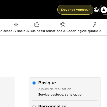
Devenez vendeur
on
Réseaux sociaux
Business
Formations & Coaching
Vie quotidienn
Basique
2 jours de réalisation
Service basique, sans option.
Personnalisé