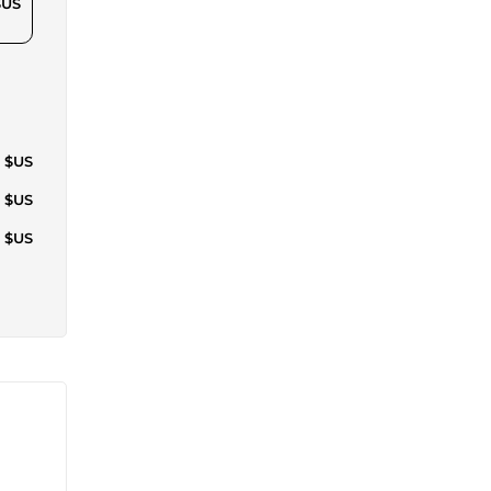
$US
4 $US
2 $US
0 $US