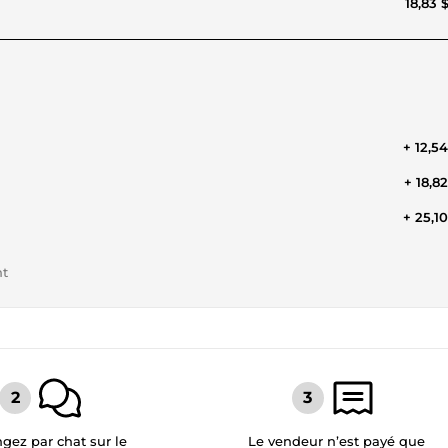
18,83 
+ 12,5
+ 18,8
+ 25,1
nt
gez par chat sur le
Le vendeur n’est payé que