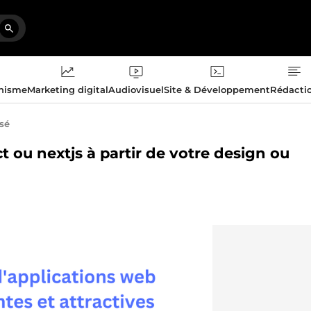
phisme
Marketing digital
Audiovisuel
Site & Développement
Rédacti
isé
t ou nextjs à partir de votre design ou