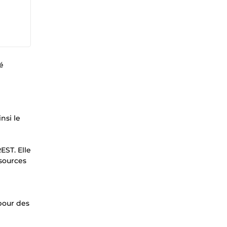
é
nsi le
EST. Elle
sources
 pour des