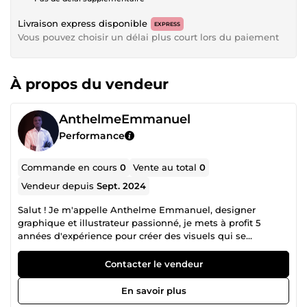
Livraison express disponible
EXPRESS
Vous pouvez choisir un délai plus court lors du paiement
À propos du vendeur
AnthelmeEmmanuel
Performance
Commande en cours
0
Vente au total
0
Vendeur depuis
Sept. 2024
Salut ! Je m'appelle Anthelme Emmanuel, designer
graphique et illustrateur passionné, je mets à profit 5
années d'expérience pour créer des visuels qui se
démarquent. Diplômé en communication visuelle d'une
école d'art reconnue et spécialisé en design graphique à
Contacter le vendeur
Africa Design School, je combine créativité et expertise
technique pour répondre aux besoins de mes clients.
En savoir plus
Besoin d'un logo unique ou d'une illustration percutante ?