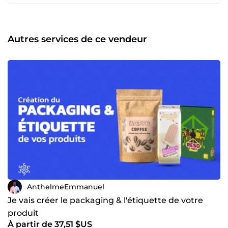
Je suis à votre écoute pour donner vie à vos idées avec des
designs qui captivent et communiquent efficacement
votre message. Chaque projet est une opportunité de créer
quelque chose d'unique et adapté à vos objectifs. En
Autres services de ce vendeur
collaborant avec moi, vous bénéficiez d'une approche
personnalisée et d'un engagement à livrer des résultats de
qualité, tout en ajoutant une touche créative à chaque
étape
AnthelmeEmmanuel
Je vais créer le packaging & l'étiquette de votre
produit
À partir de 37,51 $US