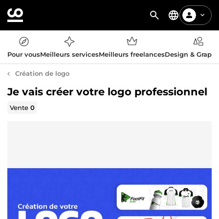
Pour vous
Meilleurs services
Meilleurs freelances
Design & Graph
Création de logo
Je vais créer votre logo professionnel
Vente
0