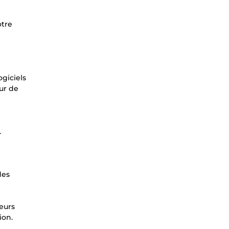
otre
ogiciels
ur de
.
des
leurs
ion.