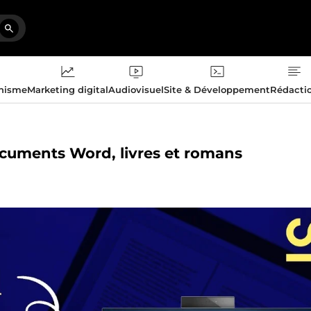
phisme
Marketing digital
Audiovisuel
Site & Développement
Rédacti
documents Word, livres et romans