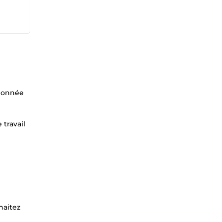
rdonnée
 travail
haitez