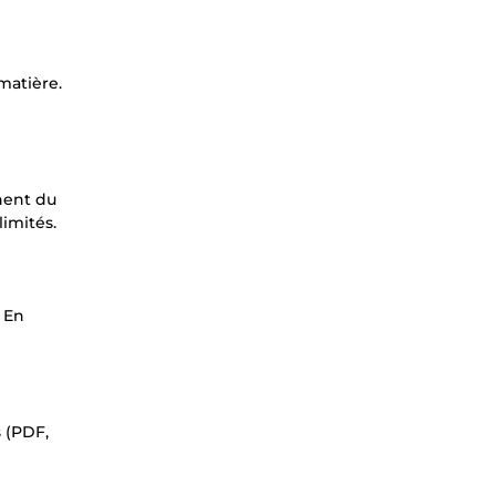
matière.
nnent du
limités.
 En
 (PDF,