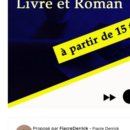
Proposé par
FiacreDerrick
•
Fiacre Derrick