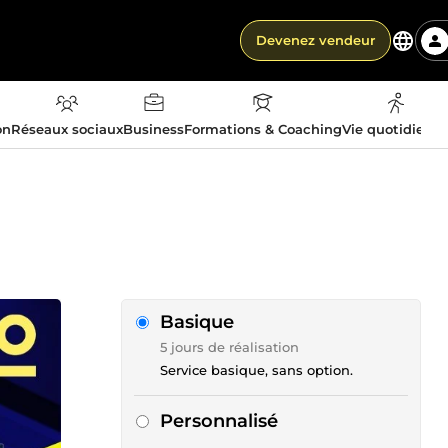
Devenez vendeur
on
Réseaux sociaux
Business
Formations & Coaching
Vie quotidienn
Basique
5 jours de réalisation
Service basique, sans option.
Personnalisé