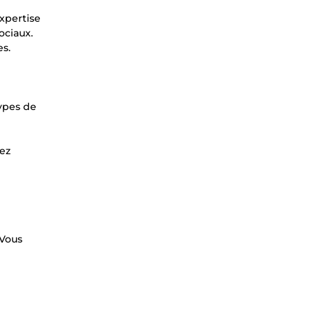
xpertise
ociaux.
es.
types de
tez
 Vous