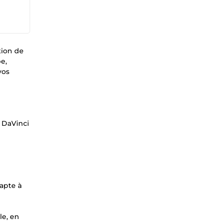
tion de
e,
vos
, DaVinci
dapte à
le, en