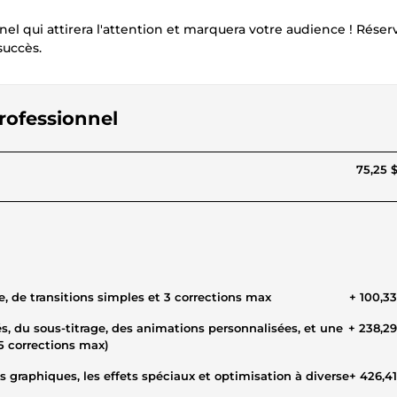
l qui attirera l'attention et marquera votre audience ! Réser
succès.
rofessionnel
75,25 
, de transitions simples et 3 corrections max
+ 100,3
s, du sous-titrage, des animations personnalisées, et une
+ 238,2
(5 corrections max)
 graphiques, les effets spéciaux et optimisation à diverse
+ 426,4