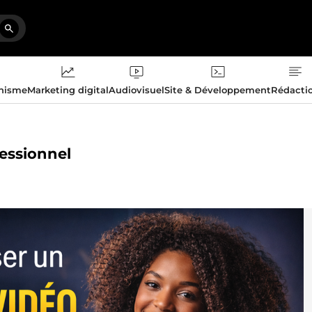
phisme
Marketing digital
Audiovisuel
Site & Développement
Rédacti
fessionnel