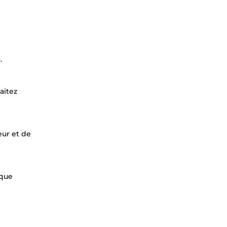
.
aitez
eur et de
 que