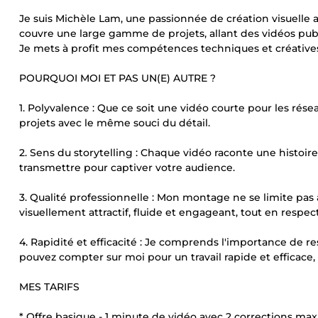
Je suis Michèle Lam, une passionnée de création visuelle
couvre une large gamme de projets, allant des vidéos publi
Je mets à profit mes compétences techniques et créatives 
POURQUOI MOI ET PAS UN(E) AUTRE ?
1. Polyvalence : Que ce soit une vidéo courte pour les rés
projets avec le même souci du détail.
2. Sens du storytelling : Chaque vidéo raconte une histo
transmettre pour captiver votre audience.
3. Qualité professionnelle : Mon montage ne se limite pas a
visuellement attractif, fluide et engageant, tout en respect
4. Rapidité et efficacité : Je comprends l'importance de r
pouvez compter sur moi pour un travail rapide et efficace, s
MES TARIFS
* Offre basique - 1 minute de vidéo avec 2 corrections m