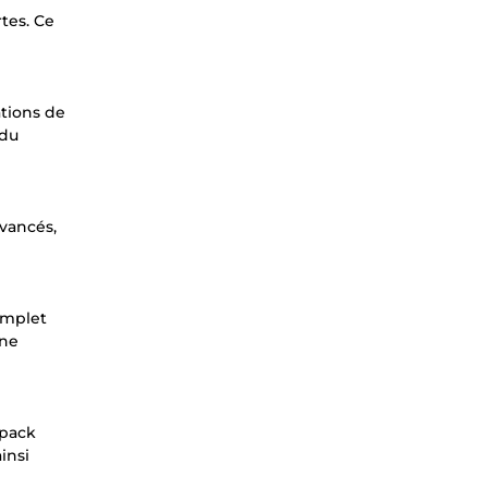
tes. Ce
tions de
ndu
avancés,
omplet
une
 pack
insi