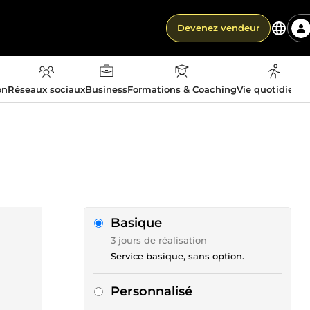
Devenez vendeur
on
Réseaux sociaux
Business
Formations & Coaching
Vie quotidienn
Basique
3 jours de réalisation
Service basique, sans option.
Personnalisé