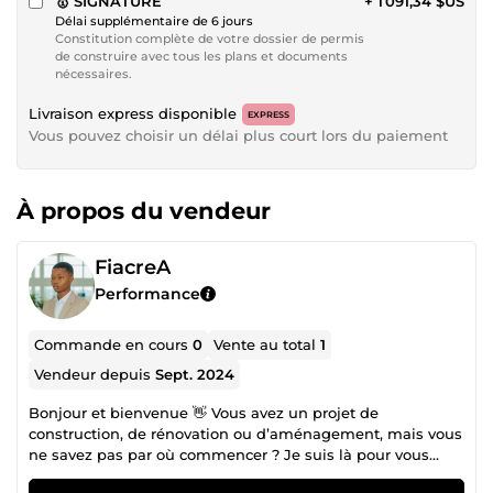
🥇 SIGNATURE
+ 1 091,34 $US
Délai supplémentaire de 6 jours
Constitution complète de votre dossier de permis
de construire avec tous les plans et documents
nécessaires.
Livraison express disponible
EXPRESS
Vous pouvez choisir un délai plus court lors du paiement
À propos du vendeur
FiacreA
Performance
Commande en cours
0
Vente au total
1
Vendeur depuis
Sept. 2024
Bonjour et bienvenue 👋 Vous avez un projet de
construction, de rénovation ou d’aménagement, mais vous
ne savez pas par où commencer ? Je suis là pour vous
accompagner, de la première idée jusqu’aux documents