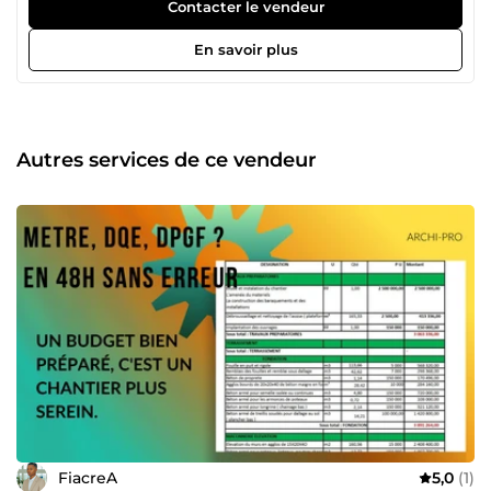
dont vous avez besoin pour avancer sereinement. Depuis
Contacter le vendeur
plusieurs années, j’aide des particuliers, des
professionnels et des promoteurs à concrétiser leurs
En savoir plus
projets grâce à des plans architecturaux, des dossiers de
permis de construire, des maquettes numériques BIM, des
métrés, des DQE, des DPGF et des rendus 3D
photoréalistes. Mon objectif est simple : vous proposer des
documents clairs, des visuels réalistes et un
Autres services de ce vendeur
accompagnement sérieux pour que vous puissiez prendre
les bonnes décisions avant le début des travaux. Chaque
projet est étudié avec attention, parce qu’un bon projet ne
commence pas seulement par un dessin, mais par une
bonne compréhension de vos besoins. Que vous soyez un
particulier qui construit sa maison ou un professionnel à la
recherche d’un partenaire fiable, je serai ravi de vous
accompagner.
FiacreA
5,0
(1)