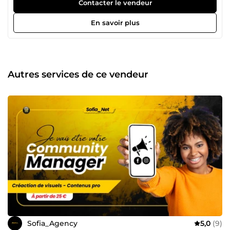
impactante. Spécialiste certifiée dans mon domaine, je
Contacter le vendeur
maîtrise des outils et techniques performants pour animer
vos réseaux sociaux, créer des stratégies éditoriales
En savoir plus
percutantes, et rédiger des contenus optimisés qui
attirent, captivent et convertissent. Ce qui me distingue ?
Mon sens de l’écoute, ma créativité et mon engagement à
fournir des résultats mesurables. Que vous souhaitiez
accroître votre visibilité, fidéliser votre communauté ou
Autres services de ce vendeur
booster vos ventes, je mets tout en œuvre pour
transformer vos ambitions en succès. 📅 Disponibilité
24h/24 7j/7j pour répondre à vos besoins. 💬 N'hésitez pas
à me contacter pour discuter de votre projet ou poser vos
questions avant de passer commande.
Sofia_Agency
5,0
(9)