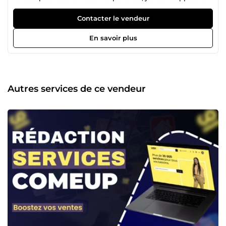
expertise solide en marketing digital à travers mes propres
projets, notamment des blogs, des chaînes YouTube et des
Contacter le vendeur
livres qui impactent chaque jour des milliers de
personnes. Cette expérience concrète me permet de
En savoir plus
comprendre vos besoins et de proposer des solutions sur
mesure pour vous aider à atteindre vos objectifs en ligne.
Je vous accompagne dans : La création de tunnels de
vente : Transformez vos visiteurs en clients grâce à des
stratégies éprouvées. Le montage vidéo : Donnez vie à vos
Autres services de ce vendeur
idées avec des contenus dynamiques et professionnels. La
rédaction web : Engagez et fidélisez votre audience grâce
à des textes captivants et optimisés pour le SEO. Les
stratégies marketing: Développez une présence en ligne
forte et impactante 💼🌍. Mon objectif est clair : vous fournir
des résultats concrets et durables, tout en mettant en
avant votre unicité. Ensemble, nous construirons des
projets qui marqueront les esprits et atteindront de
nouveaux sommets 🚀📊.