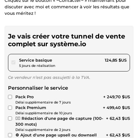
Cliquez sur le bouton « ~Contacter~ » maintenant pour
discuter avec moi et commencer à voir les résultats que
vous méritez !
Je vais créer votre tunnel de vente
complet sur système.io
pour 115,07 $US
Service basique
124,85 $US
5 jours de réalisation
Ce vendeur n’est pas assujetti à la TVA.
Personnaliser le service
Pack Pro
+ 249,70 $US
Délai supplémentaire de 7 jours
Pack Premium
+ 499,40 $US
Délai supplémentaire de 10 jours
✍🏽 Rédaction d'une page de capture (100-
+ 62,43 $US
300 mots)
Délai supplémentaire de 2 jours
⚙ Ajout d'une page upsell ou downsell
+ 62,43 $US