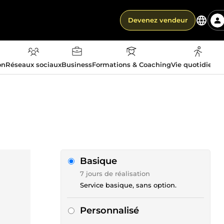
Devenez vendeur
on
Réseaux sociaux
Business
Formations & Coaching
Vie quotidienn
Basique
7 jours de réalisation
Service basique, sans option.
Personnalisé