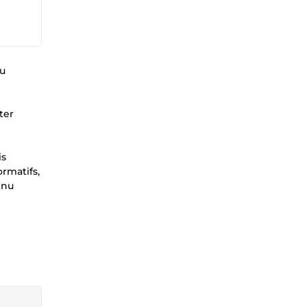
pu
ter
is
rmatifs,
enu