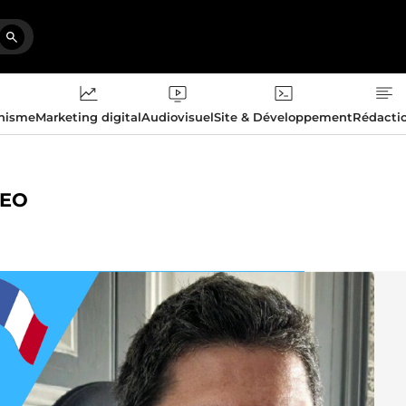
phisme
Marketing digital
Audiovisuel
Site & Développement
Rédacti
SEO