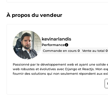
À propos du vendeur
kevinarlandis
Performance
Commande en cours
0
Vente au total
0
Passionné par le développement web et ayant une solide exp
web robustes et évolutives avec Django et Reactjs. Mon expe
fournir des solutions qui non seulement répondent aux exig
connu pour ma capacité à résoudre des problèmes complexes,
toujours prêt à apprendre et à m’adapter aux nouvelles te
et compétent pour donner vie à vos idées, n’hésitez pas à m
votre entreprise à réussir.