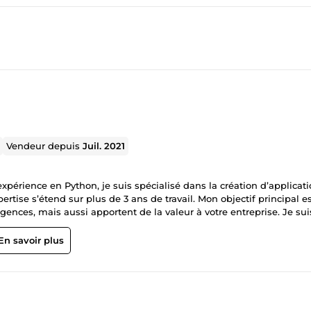
Vendeur depuis
Juil. 2021
érience en Python, je suis spécialisé dans la création d’applicat
rtise s’étend sur plus de 3 ans de travail. Mon objectif principal e
ences, mais aussi apportent de la valeur à votre entreprise. Je sui
 à respecter les délais et à fournir un code de haute qualité. Je 
chnologies et tendances. Si vous cherchez un développeur Python f
En savoir plus
e contacter. Je serais ravi de discuter de la manière dont je peux 