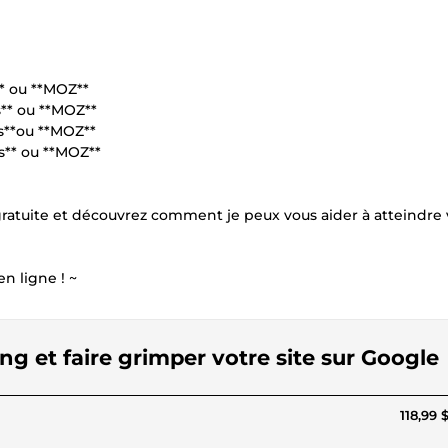
* ou **MOZ**
s** ou **MOZ**
s**ou **MOZ**
s** ou **MOZ**
gratuite et découvrez comment je peux vous aider à atteindre 
en ligne ! ~
ng et faire grimper votre site sur Google
118,99 