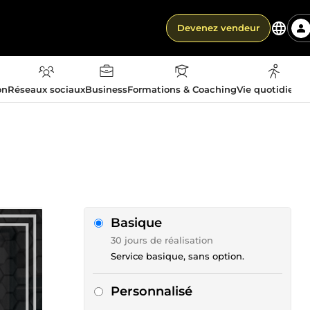
Devenez vendeur
on
Réseaux sociaux
Business
Formations & Coaching
Vie quotidienn
Basique
30 jours de réalisation
Service basique, sans option.
Personnalisé