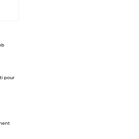
eb
ti pour
ement