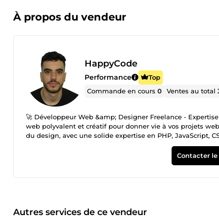
À propos du vendeur
HappyCode
Performance
Top
Commande en cours
0
Ventes au total
🚀 Développeur Web &amp; Designer Freelance - Expertise
web polyvalent et créatif pour donner vie à vos projets 
du design, avec une solide expertise en PHP, JavaScript, 
expérience avec divers frameworks. 💪 Mes forces : ✅ Transformation d'idées en réalité : J'adore transformer vos idées en
applications web et desktop performantes et esthétiques.
Contacter le
techniques avec mon talent de designer pour créer des interf
conception à la réalisation, je prends en charge l'intégra
Je suis constamment à la pointe des dernières technologi
Je m'engage à fournir des résultats de haute qualité et à respecter les délais de l
Développement web &amp; mobile : Sites web, applications
développement de boutiques en ligne sur PrestaShop, Shopi
Autres services de ce vendeur