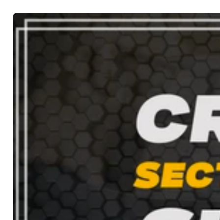
plugins, extensions. ☑️ Maintenance &amp; Optimisation : A
N'hésitez pas à me contacter pour discuter de votre projet e
Développeur web, développeur PHP, développeur JavaScript
web, e-commerce, PrestaShop, Shopify, développement we