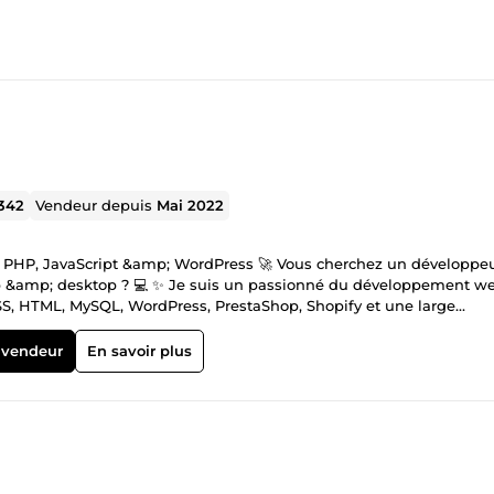
342
Vendeur depuis
Mai 2022
 PHP, JavaScript &amp; WordPress 🚀 Vous cherchez un développe
web &amp; desktop ? 💻 ✨ Je suis un passionné du développement w
CSS, HTML, MySQL, WordPress, PrestaShop, Shopify et une large
 💡 ➡️ 💻 ✅ Créativité &amp; Design : Je combine mes compétences
 vendeur
En savoir plus
aces utilisateur intuitives et attractives. ✨ ✅ Polyvalence : De la
lité de vos projets web et desktop. ✅ Engagement &amp; Apprentissa
es et tendances du développement web. 🚀 ✅ Fiabilité &amp; Qualit
ivraison. 🤝 👨‍💻 Mes domaines d'expertise : ☑️
 web, applications mobiles. ☑️ E-commerce : Création et
fy et WordPress. 🛒 ☑️ Intégration WordPress : Thèmes personnali