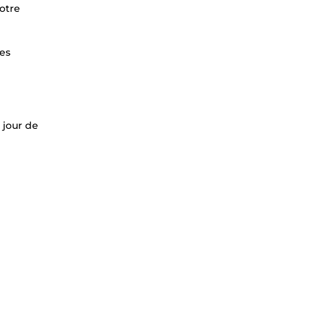
votre
les
 jour de