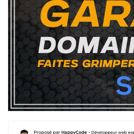
Proposé par
HappyCode
•
Développeur web expe