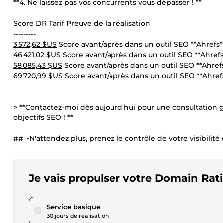
**4. Ne laissez pas vos concurrents vous dépasser ! **
Score DR Tarif Preuve de la réalisation
---------
3 572,62 $US
Score avant/après dans un outil SEO **Ahrefs*
46 421,02 $US
Score avant/après dans un outil SEO **Ahref
58 085,43 $US
Score avant/après dans un outil SEO **Ahref
69 720,99 $US
Score avant/après dans un outil SEO **Ahref
> **Contactez-moi dès aujourd'hui pour une consultation 
objectifs SEO ! **
## ~N'attendez plus, prenez le contrôle de votre visibilité 
Je vais propulser votre Domain Rati
pour 109,66 $US
Service basique
30 jours de réalisation