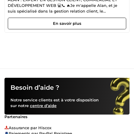
DÉVELOPPEMENT WEB 💻📞 🔥Je m'appelle Alan, et je
suis spécialisé dans la gestion relation client, le
commerce, le développement web, et le graphisme. 💼🌐
Avec un tarif de 5,99 euros de l'heure, je vous propose des
En savoir plus
services complets pour optimiser vos projets
professionnels.💯✅ Mes compétences clés incluent : ✅
Gestion relation client 📞 : Conseiller client et télévendeur
pour une interaction fluide avec vos clients ✅ Gestion des
opérations administratives et logistiques ✅ Commercial 🛒 :
Développement des ventes et gestion des relations
commerciales ✅ Community management 📱 : Animation
des réseaux sociaux et création de contenu engageant ✅
Gestion logistique PPN 🚚 : Suivi des stocks et gestion des
approvisionnements en produits de première nécessité ✅
Graphisme 🎨 : Création de visuels attractifs et adaptés à
Besoin d’aide ?
vos besoins ✅ Développement web 💻 : Maîtrise des
langages HTML, CSS, JavaScript, PHP, Python pour
Notre service clients est à votre disposition
concevoir des sites et applications performants 💯🧑‍💻Je
sur notre
centre d’aide
suis disponible de suite pour vous accompagner dans vos
projets de gestion client, commerce, développement web
Partenaires
et graphisme. 💺🌐🖥️💻 Contactez-moi dès maintenant pour
un service personnalisé et de qualité 💼✨
Assurance par Hiscox
Paiements par PayPal Braintree