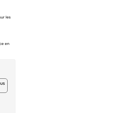
ur les
nce en
$US