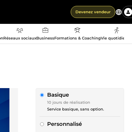
Devenez vendeur
on
Réseaux sociaux
Business
Formations & Coaching
Vie quotidienn
Basique
10 jours de réalisation
Service basique, sans option.
Personnalisé