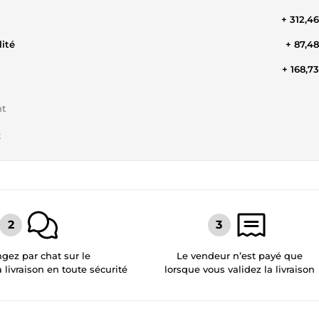
+ 312,4
ité
+ 87,4
+ 168,7
nt
t
gez par chat sur le
Le vendeur n’est payé que
a livraison en toute sécurité
lorsque vous validez la livraison