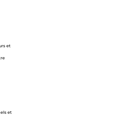
urs et
tre
els et