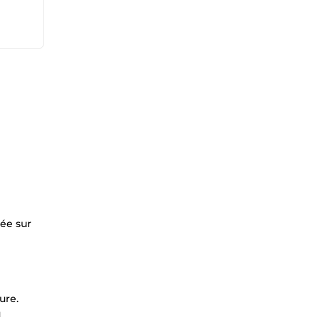
ée sur
ure.
u