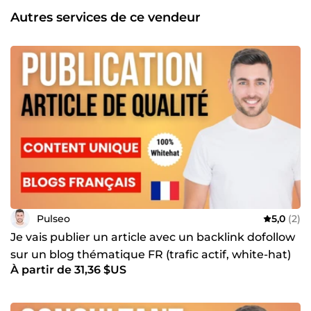
fil des années, j'ai travaillé avec des PME, start-ups aux
Autres services de ce vendeur
grandes marques sur des secteurs concurrentiels. J'ai
obtenu des évolutions de trafic SEO de mes clients dans
les résultats de recherche, et surtout, leur croissance des
revenus. En collaborant avec moi, vous pouvez être assuré
de bénéficier d'une stratégie SEO qui positionnera votre
entreprise vers le succès sur Google. 🤝 Prêt à collaborer ?
Si vous êtes prêt à développer votre visibilité en ligne au
niveau supérieur, je suis là pour vous aider. Contactez-moi
dès aujourd'hui pour discuter de la façon dont nous
pouvons travailler ensemble pour atteindre vos objectifs
en matière de SEO.
Pulseo
5,0
(2)
Je vais publier un article avec un backlink dofollow
sur un blog thématique FR (trafic actif, white-hat)
À partir de 31,36 $US