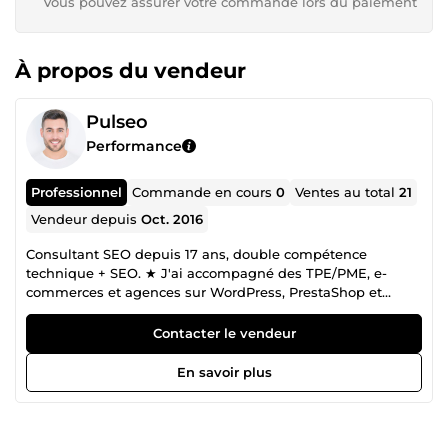
Vous pouvez assurer votre commande lors du paiement
À propos du vendeur
Pulseo
Performance
Professionnel
Commande en cours
0
Ventes au total
21
Vendeur depuis
Oct. 2016
Consultant SEO depuis 17 ans, double compétence
technique + SEO. ★ J'ai accompagné des TPE/PME, e-
commerces et agences sur WordPress, PrestaShop et
Shopify. Je transforme la visibilité Google en des résultats
mesurables. Approche white-hat. Je travaille depuis 17 ans
Contacter le vendeur
dans le SEO en tant que consultant en agence. Je peux
vous proposer une gamme complète de services en
En savoir plus
matière de référencement, allant de l'audit SEO
approfondi à la création de liens de qualité. Mon approche
axée sur les résultats vous permet de bénéficier les
meilleures stratégies au meilleur prix. 📈 Mon parcours : Au