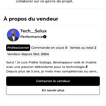
collaborer sur ce genre de projet.
À propos du vendeur
Tech__Solux
Performance
Professionnel
Commande en cours
0
Ventes au total
2
Vendeur depuis
Oct. 2024
Salut ! Je suis Fidèle Sodoga, développeur web et mobile
avec une passion débordante pour la technologie.🎗️
Depuis plus de 5 ans, je mets mes compétences au service
des entreprises et des entrepreneurs pour les aider à
transformer leurs idées en solutions numériques
Contacter le vendeur
innovantes et performantes. Que ce soit pour la création
de sites web réactifs ou le développement d’applications
En savoir plus
mobiles intuitives, mon objectif est de vous accompagner
dans chaque étape du processus de développement. Mon
expertise couvre un large éventail de technologies