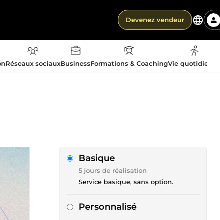
Devenez vendeur
on
Réseaux sociaux
Business
Formations & Coaching
Vie quotidienn
Basique
5 jours de réalisation
Service basique, sans option.
Personnalisé