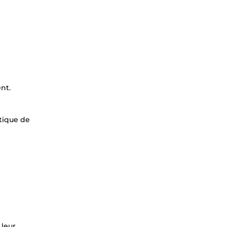
nt.
itique de
 leur