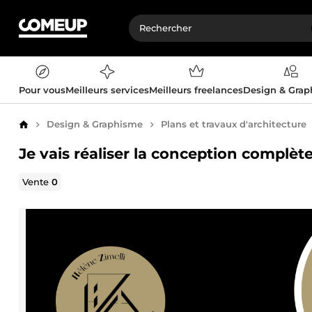
Pour vous
Meilleurs services
Meilleurs freelances
Design & Gra
Design & Graphisme
Plans et travaux d'architecture
Accueil
Je vais réaliser la conception complèt
Vente
0