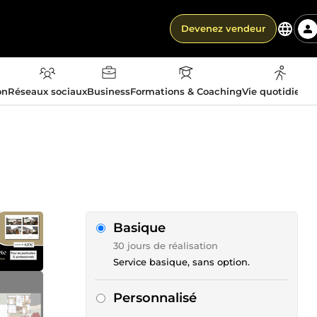
Devenez vendeur
on
Réseaux sociaux
Business
Formations & Coaching
Vie quotidienn
Basique
30 jours de réalisation
Service basique, sans option.
Personnalisé