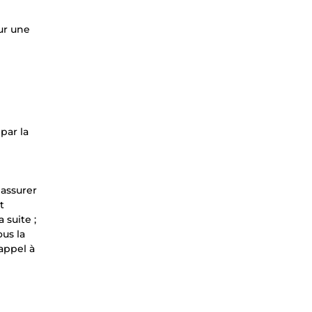
ur une
par la
 assurer
t
 suite ;
ous la
 appel à