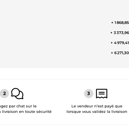
+ 1 868,8
+ 3 373,9
+ 4 979,4
+ 6 271,3
gez par chat sur le
Le vendeur n’est payé que
a livraison en toute sécurité
lorsque vous validez la livraison