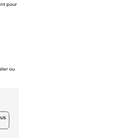
ent pour
lier ou
$US