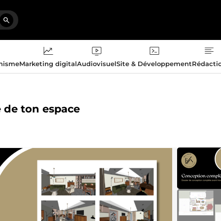
phisme
Marketing digital
Audiovisuel
Site & Développement
Rédacti
e de ton espace