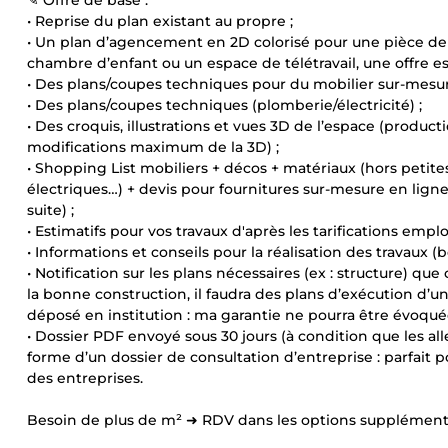
✎ Offre de base :
• Reprise du plan existant au propre ;
• Un plan d’agencement en 2D colorisé pour une pièce d
chambre d’enfant ou un espace de télétravail, une offre es
• Des plans/coupes techniques pour du mobilier sur-mesure (
• Des plans/coupes techniques (plomberie/électricité) ;
• Des croquis, illustrations et vues 3D de l’espace (producti
modifications maximum de la 3D) ;
• Shopping List mobiliers + décos + matériaux (hors petit
électriques…) + devis pour fournitures sur-mesure en ligne
suite) ;
• Estimatifs pour vos travaux d'après les tarifications empl
• Informations et conseils pour la réalisation des travaux 
• Notification sur les plans nécessaires (ex : structure) q
la bonne construction, il faudra des plans d’exécution d’u
déposé en institution : ma garantie ne pourra être évoquée
• Dossier PDF envoyé sous 30 jours (à condition que les alle
forme d’un dossier de consultation d’entreprise : parfait po
des entreprises.
Besoin de plus de m² ➜ RDV dans les options supplémenta