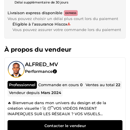
Délai supplémentaire de 30 jours
Livraison express disponible
EXPRESS
Vous pouvez choisir un délai plus court lors du paiement
Éligible à l’assurance Hiscox
Vous pouvez assurer votre commande lors du paiement
À propos du vendeur
ALFRED_MV
Performance
Professionnel
Commande en cours
0
Ventes au total
22
Vendeur depuis
Mars 2024
🔥 Bienvenue dans mon univers du design et de la
création visuelle ! 🚀 😴VOS VIDÉOS PASSENT
INAPERÇUES SUR LES RÉSEAUX ? VOS VISUELS
MANQUENT D’IMPACT ? STOP ⛔ ! 👉 80% DES VIDÉOS
SONT REGARDÉES SANS LE SON. SANS SOUS-TITRES
Contacter le vendeur