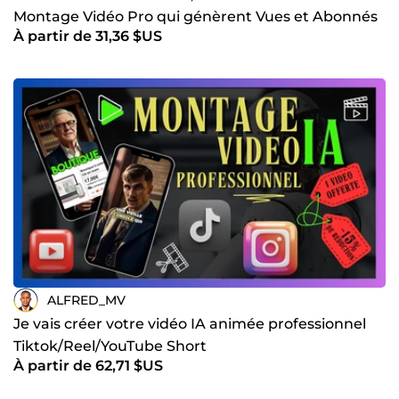
mission comme si c’était la mienne. 💡 Force de
Montage Vidéo Pro qui génèrent Vues et Abonnés
proposition : Au-delà de vos idées, j’apporte ma vision et
À partir de 31,36 $US
mes conseils stratégiques. ⚡ Précision &amp; efficacité : Un
travail rapide et sans retours inutiles. 💎 Qualité &amp;
justesse du prix : Un investissement qui en vaut vraiment
la peine. 🤩🤩🤩 MES CLIENTS ONT VU LEUR ENGAGEMENT
AUGMENTER DE 40% GRÂCE À DES VIDÉOS OPTIMISÉES
ET DES SOUS-TITRES IMPACTANTS 🎯 Et surtout… je n’aime
pas perdre du temps ni de l’argent. Je suis pragmatique et
direct : ✔️ Pas de blabla, juste des résultats. ✔️ Un travail
carré, fluide et optimisé. ✔️ Un accompagnement sur-
mesure pour un rendu exceptionnel. 🎁🎁 OFFRE SPECIALE
: UN PACK COMMANDE = 1 VIDEO OFFRE + 1 REDUCTION
DE - 15% SUR LE PRIX Si vous cherchez un PARTENAIRE DE
CONFIANCE pour booster votre image et vos projets
digitaux, CONTACTEZ MOI et voyons comment je peux
vous aider à atteindre vos objectifs ! 🚀🎨🎬
ALFRED_MV
Je vais créer votre vidéo IA animée professionnel
Tiktok/Reel/YouTube Short
À partir de 62,71 $US