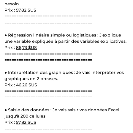
besoin
Prix :
57,82 $US
=====================================
=====================================
● Régression linéaire simple ou logistiques : J'explique
une variable expliquée à partir des variables explicatives.
Prix :
86,73 $US
=====================================
=====================================
● Interprétation des graphiques : Je vais interpréter vos
graphiques en 2 phrases.
Prix :
46,26 $US
=====================================
=====================================
● Saisie des données : Je vais saisir vos données Excel
jusqu'à 200 cellules
Prix :
57,82 $US
=====================================