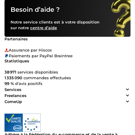
Besoin d’aide ?
Notre service clients est à votre disposition
sur notre
centre d’aide
Partenaires
Assurance par Hiscox
Paiements par PayPal Braintree
Statistiques
38 971
services disponibles
1 335 090
commandes effectuées
99 %
d’avis positifs
Services
Freelances
ComeUp
Adhère à la Fédération du e-commerce et de la vente à