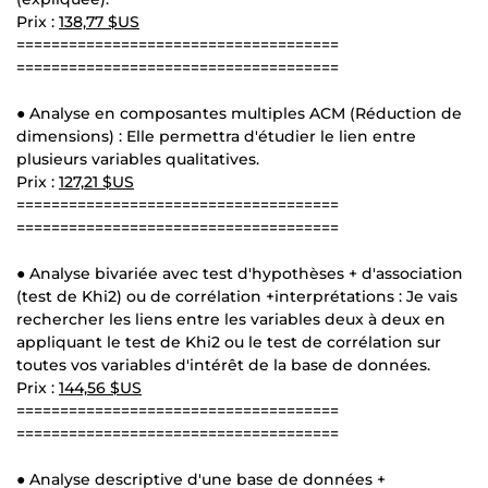
Prix :
138,77 $US
=====================================
=====================================
● Analyse en composantes multiples ACM (Réduction de
dimensions) : Elle permettra d'étudier le lien entre
plusieurs variables qualitatives.
Prix :
127,21 $US
=====================================
=====================================
● Analyse bivariée avec test d'hypothèses + d'association
(test de Khi2) ou de corrélation +interprétations : Je vais
rechercher les liens entre les variables deux à deux en
appliquant le test de Khi2 ou le test de corrélation sur
toutes vos variables d'intérêt de la base de données.
Prix :
144,56 $US
=====================================
=====================================
● Analyse descriptive d'une base de données +