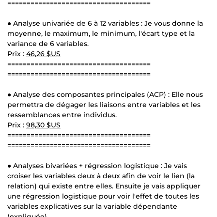
=====================================
● Analyse univariée de 6 à 12 variables : Je vous donne la
moyenne, le maximum, le minimum, l'écart type et la
variance de 6 variables.
Prix :
46,26 $US
=====================================
=====================================
● Analyse des composantes principales (ACP) : Elle nous
permettra de dégager les liaisons entre variables et les
ressemblances entre individus.
Prix :
98,30 $US
=====================================
=====================================
● Analyses bivariées + régression logistique : Je vais
croiser les variables deux à deux afin de voir le lien (la
relation) qui existe entre elles. Ensuite je vais appliquer
une régression logistique pour voir l'effet de toutes les
variables explicatives sur la variable dépendante
(expliquée).