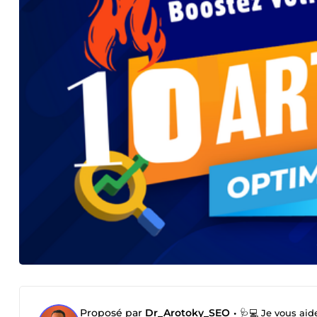
Proposé par
Dr_Arotoky_SEO
•
🩺💻 Je vous aide