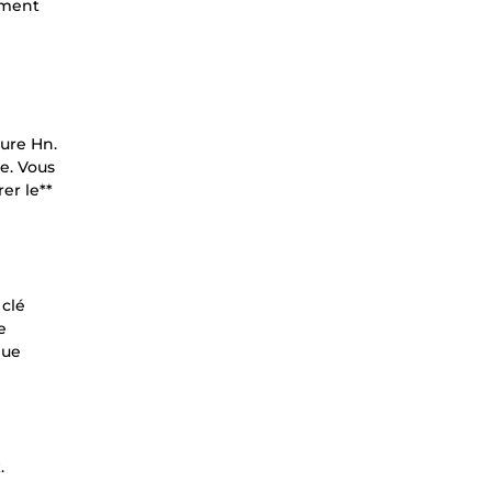
cement
ture Hn.
e. Vous
er le**
 clé
e
que
.