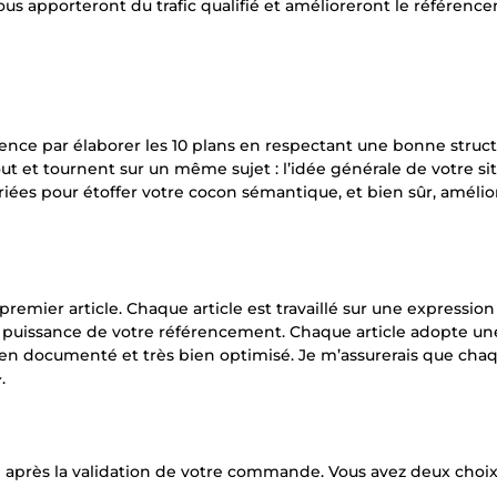
 vous apporteront du trafic qualifié et amélioreront le référen
ence par élaborer les 10 plans en respectant une bonne struc
t et tournent sur un même sujet : l’idée générale de votre sit
priées pour étoffer votre cocon sémantique, et bien sûr, amélior
remier article. Chaque article est travaillé sur une expression
 puissance de votre référencement. Chaque article adopte un
 bien documenté et très bien optimisé. Je m’assurerais que cha
.
tard après la validation de votre commande. Vous avez deux choix