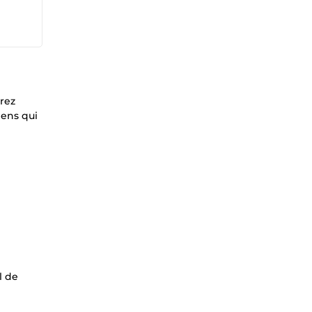
rez
gens qui
l de