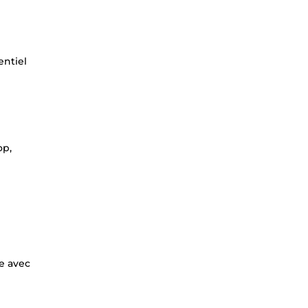
entiel
op,
se avec