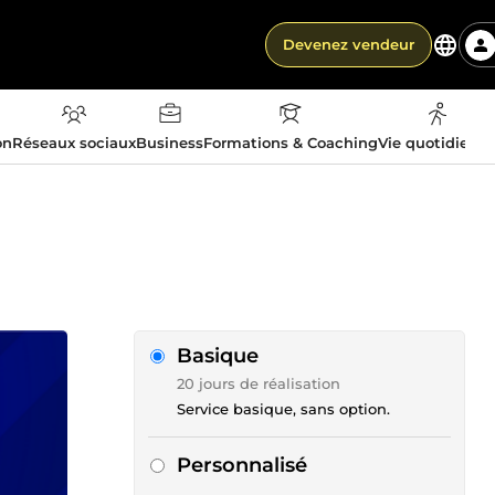
Devenez vendeur
on
Réseaux sociaux
Business
Formations & Coaching
Vie quotidienn
Basique
20 jours de réalisation
Service basique, sans option.
Personnalisé