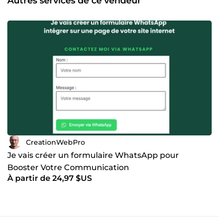
Autres services de ce vendeur
croissance, nous vous accompagnons de A à Z dans la
réalisation de votre projet digital. Nous comprenons
l'importance d'un site web bien conçu pour établir votre
crédibilité en ligne et attirer vos clients. Grâce à une
approche personnalisée, nous veillons à ce que chaque
détail corresponde parfaitement à vos attentes, tout en
apportant des solutions innovantes pour maximiser
l'impact de votre présence en ligne.
CreationWebPro
Je vais créer un formulaire WhatsApp pour
Booster Votre Communication
À partir de 24,97 $US