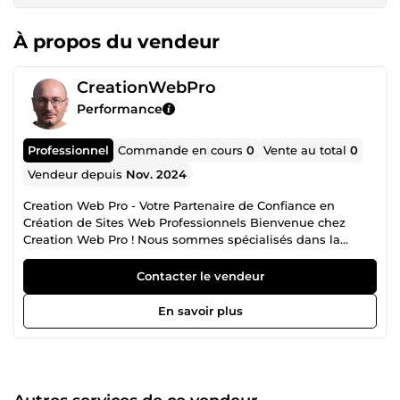
À propos du vendeur
CreationWebPro
Performance
Professionnel
Commande en cours
0
Vente au total
0
Vendeur depuis
Nov. 2024
Creation Web Pro - Votre Partenaire de Confiance en
Création de Sites Web Professionnels Bienvenue chez
Creation Web Pro ! Nous sommes spécialisés dans la
création de sites internet modernes, fonctionnels et
adaptés aux besoins uniques de chaque client. Notre
Contacter le vendeur
mission est simple : transformer vos idées en une
présence digitale percutante et efficace. Avec une
En savoir plus
expertise approfondie dans l'utilisation de WordPress,
nous offrons des sites web à la fois esthétiques et intuitifs,
optimisés pour une expérience utilisateur fluide et une
navigation agréable. Que vous soyez une petite entreprise,
un entrepreneur individuel ou une organisation en pleine