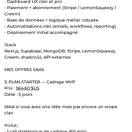
- Dashboard UX clair et pro
- Paiement + abonnement (Stripe / LemonSqueezy /
Creem)
- Base de données + logique métier robuste
- Automatisations clés (emails, workflows, reporting)
- Déploiement initial accompagné
Stack
Next.js, Supabase, MongoDB, Stripe, LemonSqueezy,
Creem, shadcn/ui, API externes
MES OFFRES SAAS
1) PLAN STARTER — Cadrage MVP
Prix :
564,60 $US
Délai : 5 jours
Idéal si vous avez une idée mais pas encore un scope
clair.
Inclus :
- 1 call stratégique de cadrage (60 min)