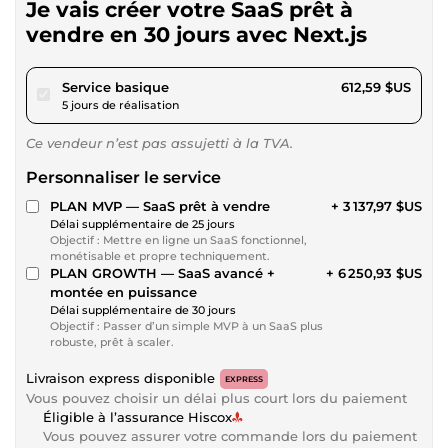
Je vais créer votre SaaS prêt à
vendre en 30 jours avec Next.js
pour 564,60 $US
Service basique
612,59 $US
5 jours de réalisation
Ce vendeur n’est pas assujetti à la TVA.
Personnaliser le service
PLAN MVP — SaaS prêt à vendre
+ 3 137,97 $US
Délai supplémentaire de 25 jours
Objectif : Mettre en ligne un SaaS fonctionnel,
monétisable et propre techniquement.
PLAN GROWTH — SaaS avancé +
+ 6 250,93 $US
montée en puissance
Délai supplémentaire de 30 jours
Objectif : Passer d’un simple MVP à un SaaS plus
robuste, prêt à scaler.
Livraison express disponible
EXPRESS
Vous pouvez choisir un délai plus court lors du paiement
Éligible à l’assurance Hiscox
Vous pouvez assurer votre commande lors du paiement