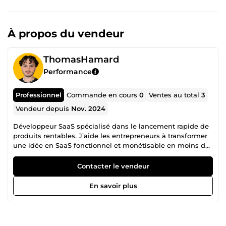
À propos du vendeur
ThomasHamard
Performance
Professionnel
Commande en cours
0
Ventes au total
3
Vendeur depuis
Nov. 2024
Développeur SaaS spécialisé dans le lancement rapide de
produits rentables. J’aide les entrepreneurs à transformer
une idée en SaaS fonctionnel et monétisable en moins de
30 jours. 👉 Stack : Next.js, Supabase, MongoDB, Stripe,
Lemon Squeezy, IA Fondateur de : Monezon (+50 000$ en
Contacter le vendeur
5 mois) XBlockBot (+1 000$ générés) En 2025, j’ai
accompagné plus de 10 entrepreneurs à lancer leur SaaS
En savoir plus
et générer leurs premiers revenus.