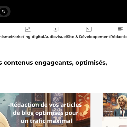
phisme
Marketing digital
Audiovisuel
Site & Développement
Rédacti
des contenus engageants, optimisés,