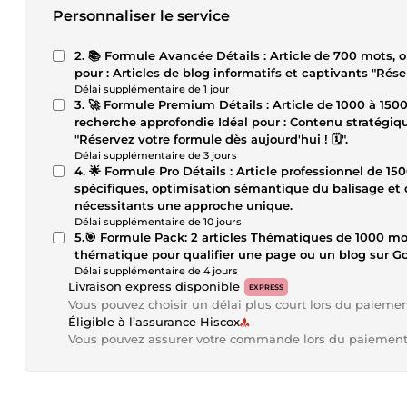
Personnaliser le service
2. 📚 Formule Avancée Détails : Article de 700 mots, 
pour : Artic
Délai supplémentaire de 1 jour
3. 🚀 Formule Premium Détails : Article de 1000 à 150
recherche approfondie Idéal pour : Contenu stratégiq
"Réservez votre formule dès aujourd'hui ! 🗓️".
Délai supplémentaire de 3 jours
4. 🌟 Formule Pro Détails : Article professionnel de 1500 à 2000 mots, Création de contenu selon vos besoins
spécifiques, optimisation sémantique du balisage et d
nécessitants une approche unique.
Délai supplémentaire de 10 jours
5.🎯 Formule Pack: 2 articles Thématiques de 1000 mots + SEO + META permet d'inclure des termes de la
thématique pour qualifier une page ou un blog sur G
Délai supplémentaire de 4 jours
Livraison express disponible
EXPRESS
Vous pouvez choisir un délai plus court lors du paieme
Éligible à l’assurance Hiscox
Vous pouvez assurer votre commande lors du paiemen