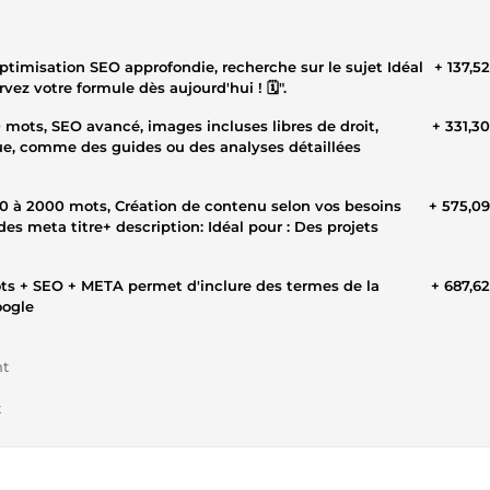
optimisation SEO approfondie, recherche sur le sujet Idéal
+ 137,5
les de blog informatifs et captivants "Réservez votre formule dès aujourd'hui ! 🗓️".
0 mots, SEO avancé, images incluses libres de droit,
+ 331,3
ue, comme des guides ou des analyses détaillées
+ 575,0
es meta titre+ description: Idéal pour : Des projets
+ 687,6
oogle
nt
t