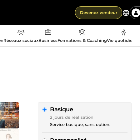
Devenez vendeur
on
Réseaux sociaux
Business
Formations & Coaching
Vie quotidienn
Basique
2 jours de réalisation
Service basique, sans option.