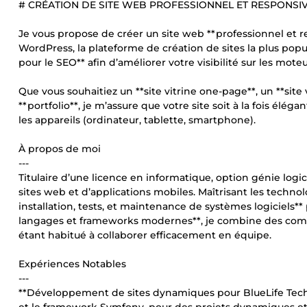
# CRÉATION DE SITE WEB PROFESSIONNEL ET RESPONS
Je vous propose de créer un site web **professionnel et r
WordPress, la plateforme de création de sites la plus popula
pour le SEO** afin d’améliorer votre visibilité sur les mot
Que vous souhaitiez un **site vitrine one-page**, un **site
**portfolio**, je m’assure que votre site soit à la fois éléga
les appareils (ordinateur, tablette, smartphone).
À propos de moi
---
Titulaire d’une licence en informatique, option génie logi
sites web et d’applications mobiles. Maîtrisant les techn
installation, tests, et maintenance de systèmes logiciels*
langages et frameworks modernes**, je combine des comp
étant habitué à collaborer efficacement en équipe.
Expériences Notables
---
**Développement de sites dynamiques pour BlueLife Techno