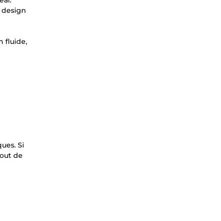
éal.
e design
 fluide,
ues. Si
jout de