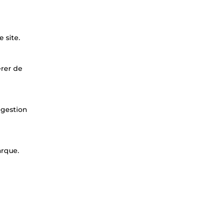
 site.
érer de
 gestion
arque.