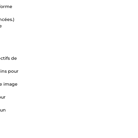
eforme
ncées.)
e
ctifs de
gins pour
re image
our
 un