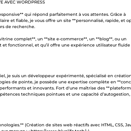
IVE AVEC WORDPRESS
esponsive** qui répond parfaitement à vos attentes. Grâce à
ire et fiable, je vous offre un site **personnalisé, rapide, et o
eurs de recherche.
 vitrine complet**, un **site e-commerce**, un **blog**, ou un
nt et fonctionnel, et qu’il offre une expérience utilisateur fluide
ciel, je suis un développeur expérimenté, spécialisé en créatio
ologies de pointe, je possède une expertise complète en **conc
* performants et innovants. Fort d'une maîtrise des **platefor
étences techniques pointues et une capacité d’autogestion,
logies.** (Création de sites web réactifs avec HTML, CSS, Ja