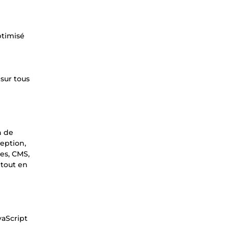
ptimisé
 sur tous
n de
eption,
mes, CMS,
 tout en
vaScript