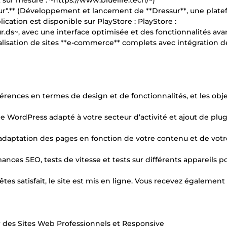
sur mesure : ~https://www.bluelife.tech/~)
sur".** (Développement et lancement de **Dressur**, une plat
cation est disponible sur PlayStore : PlayStore :
r.ds~, avec une interface optimisée et des fonctionnalités ava
lisation de sites **e-commerce** complets avec intégration d
éférences en termes de design et de fonctionnalités, et les obje
e WordPress adapté à votre secteur d’activité et ajout de plu
et adaptation des pages en fonction de votre contenu et de vot
ances SEO, tests de vitesse et tests sur différents appareils p
 êtes satisfait, le site est mis en ligne. Vous recevez également
r des Sites Web Professionnels et Responsive