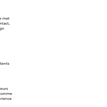
te met
ntact,
ign
lients
ieurs
s comme
érience