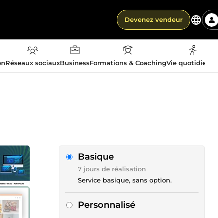
Devenez vendeur
on
Réseaux sociaux
Business
Formations & Coaching
Vie quotidienn
Basique
7 jours de réalisation
Service basique, sans option.
Personnalisé