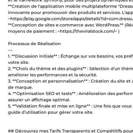
et le framework Symfony, pour des projets dynamiques et 
**Création de l'application mobile multiplateforme "Dres
innovante pour promouvoir des produits et services. L'appli
~https://play.google.com/store/apps/details?id=com.dressu
**Conception de sites e-commerce avec WordPress.** (Réa
moyens de paiement : ~https://theviralstock.com/~ )
Processus de Réalisation
---
1. **Discussion initiale** : Échange sur vos besoins, vos pr
votre site.
2. **Choix du thème et des plugins** : Sélection d’un thèm
améliorer les performances et la sécurité.
3. **Conception et personnalisation** : Création du site 
de marque.
4. **Optimisation SEO et tests** : Amélioration des perform
assurer un affichage optimal.
5. **Validation finale et mise en ligne** : Une fois que vous
guide d’utilisation pour gérer votre site.
## Découvrez mes Tarifs Transparents et Compétitifs pou