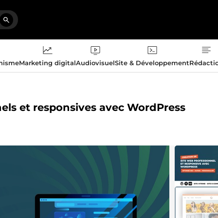
phisme
Marketing digital
Audiovisuel
Site & Développement
Rédacti
nnels et responsives avec WordPress