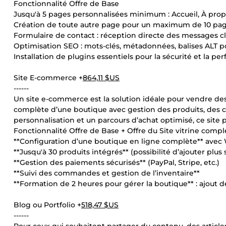
Fonctionnalité Offre de Base
Jusqu'à 5 pages personnalisées minimum : Accueil, À propos
Création de toute autre page pour un maximum de 10 pa
Formulaire de contact : réception directe des messages cl
Optimisation SEO : mots-clés, métadonnées, balises ALT p
Installation de plugins essentiels pour la sécurité et la p
Site E-commerce +
864,11 $US
------
Un site e-commerce est la solution idéale pour vendre des
complète d’une boutique avec gestion des produits, des 
personnalisation et un parcours d’achat optimisé, ce site p
Fonctionnalité Offre de Base + Offre du Site vitrine compl
**Configuration d’une boutique en ligne complète** av
**Jusqu'à 30 produits intégrés** (possibilité d’ajouter plu
**Gestion des paiements sécurisés** (PayPal, Stripe, etc.)
**Suivi des commandes et gestion de l’inventaire**
**Formation de 2 heures pour gérer la boutique** : ajout 
Blog ou Portfolio +
518,47 $US
------