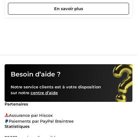
dans la conception de sites web, l'optimisation SEO, et le
développement de solutions sur mesure pour améliorer
En savoir plus
votre présence en ligne. 💼 Ce que je propose : Conception
de Sites Web : Création de sites web professionnels qui
captivent l’attention et offrent une expérience utilisateur
exceptionnelle. SEO Complet : Optimisation de votre site
web pour atteindre les meilleures positions sur Google,
avec un SEO technique solide et des stratégies de
référencement avancées. Backlinks Français de Haute
Qualité : Renforcement de l'autorité de votre site avec des
backlinks en français, assurant une croissance SEO
durable. Audit SEO : Analyse approfondie pour identifier
les améliorations possibles et définir une feuille de route
Besoin d’aide ?
claire pour le succès de votre site. Expertise Shopify et
Développement Chatbot : Développement de boutiques
Notre service clients est à votre disposition
Shopify performantes et création de chatbots pour
sur notre
centre d’aide
automatiser et améliorer l’expérience client. 🚀 Pourquoi
choisir AMSEO Developer ? Résultats prouvés : Des
Partenaires
centaines de clients satisfaits et des classements
améliorés grâce à mes stratégies efficaces. Solutions
Assurance par Hiscox
Personnalisées : Un service premium adapté aux besoins
Paiements par PayPal Braintree
uniques de chaque client. Accompagnement Complet :
Statistiques
Révisions illimitées jusqu'à votre entière satisfaction et
assistance continue pour garantir le succès de votre projet.