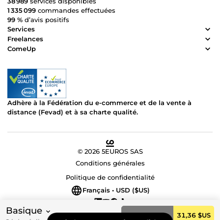
38 989
services disponibles
📈 Prêt à booster votre visibilité en ligne avec un site web
1 335 099
commandes effectuées
optimisé et des backlinks de qualité ? Contactez-moi dès
99 %
d’avis positifs
maintenant pour discuter de vos objectifs et mettre en
Services
place une stratégie SEO puissante. Ensemble, faisons
Freelances
passer votre site et votre autorité au niveau supérieur ! 🌐🚀
ComeUp
Adhère à la Fédération du e-commerce et de la vente à
distance (Fevad) et à sa charte qualité.
© 2026 5EUROS SAS
Conditions générales
Politique de confidentialité
Français • USD ($US)
Basique
Commander
31,36 $US