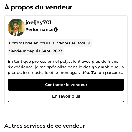
À propos du vendeur
joeljay701
Performance
Commande en cours
0
Ventes au total
9
Vendeur depuis
Sept. 2023
En tant que professionnel polyvalent avec plus de 4 ans
d'expérience, je me spécialise dans le design graphique, la
production musicale et le montage vidéo. J'ai un parcours
éprouvé dans la création de designs visuels percutants, la
production de musique de haute qualité dans divers
Contacter le vendeur
genres et le montage de vidéos engageantes pour une
large gamme de projets. Mon expertise me permet de
En savoir plus
combiner créativité et compétences techniques pour offrir
des résultats innovants et soignés. Que ce soit pour
concevoir des visuels captivants, créer des sons uniques
ou produire du contenu vidéo dynamique, je mets ma
passion et ma précision au service de chaque projet.🥰
Autres services de ce vendeur