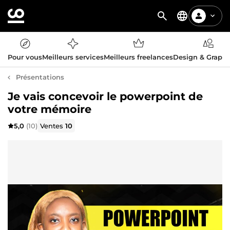
Pour vous
Meilleurs services
Meilleurs freelances
Design & Graph
Présentations
Je vais concevoir le powerpoint de
votre mémoire
5,0
(10)
Ventes
10