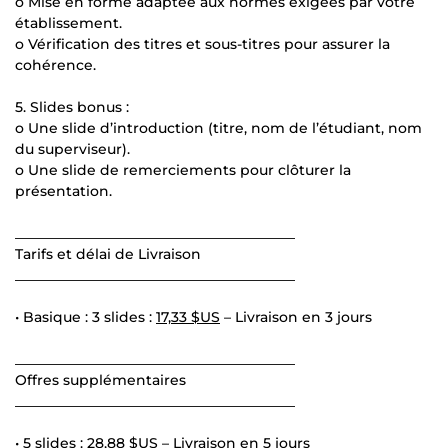
o Mise en forme adaptée aux normes exigées par votre
établissement.
o Vérification des titres et sous-titres pour assurer la
cohérence.
5. Slides bonus :
o Une slide d’introduction (titre, nom de l’étudiant, nom
du superviseur).
o Une slide de remerciements pour clôturer la
présentation.
________________________________________
Tarifs et délai de Livraison
________________________________________
• Basique : 3 slides :
17,33 $US
– Livraison en 3 jours
________________________________________
Offres supplémentaires
________________________________________
• 5 slides :
28,88 $US
– Livraison en 5 jours