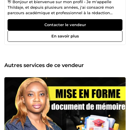
👋 Bonjour et bienvenue sur mon profil • Je m'appelle
Thildaje, et depuis plusieurs années, j'ai consacré mon
parcours académique et professionnel à la rédaction
scientifique et méthodologique. • Diplômée d'un Master en
méthodologie de recherche et rédaction académique à
Contacter le vendeur
l'Université d'Abomey-Calavi, j'ai guidé des dizaines
d'étudiants dans la préparation et la présentation de leurs
En savoir plus
rapports de stage et mémoires. Fort de cela, je viens
proposer mes services sur ComeUp. • Mon expérience me
permet de transformer vos idées en un document
structuré, percutant et fidèle à vos efforts, tout en
respectant les normes académiques les plus strictes. 👉
Autres services de ce vendeur
Contactez-moi maintenant en cliquant sur le bouton
&quot;Contacter le vendeur&quot;. Avec tout mon
enthousiasme, Thildaje Cinthia 🎤📝 Au plaisir de vous être
utile ! 🌈