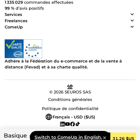
1 335 029
commandes effectuées
99 %
d’avis positifs
Services
Freelances
ComeUp
Adhère à la Fédération du e-commerce et de la vente à
distance (Fevad) et à sa charte qualité.
© 2026 5EUROS SAS
Conditions générales
Politique de confidentialité
Français • USD ($US)
Basique
Switch to ComeUp in English.
Commander
31,26 $US