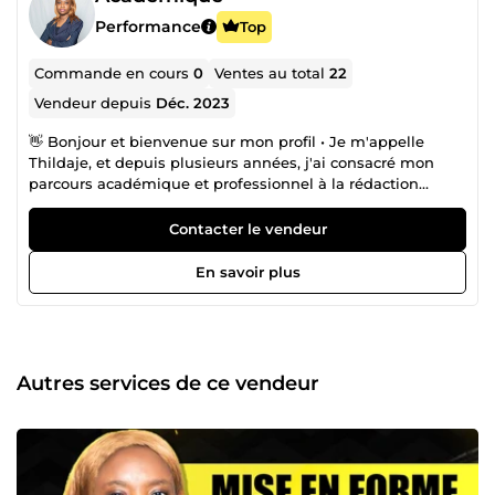
Performance
Top
Commande en cours
0
Ventes au total
22
Vendeur depuis
Déc. 2023
👋 Bonjour et bienvenue sur mon profil • Je m'appelle
Thildaje, et depuis plusieurs années, j'ai consacré mon
parcours académique et professionnel à la rédaction
scientifique et méthodologique. • Diplômée d'un Master en
méthodologie de recherche et rédaction académique à
Contacter le vendeur
l'Université d'Abomey-Calavi, j'ai guidé des dizaines
d'étudiants dans la préparation et la présentation de leurs
En savoir plus
rapports de stage et mémoires. Fort de cela, je viens
proposer mes services sur ComeUp. • Mon expérience me
permet de transformer vos idées en un document
structuré, percutant et fidèle à vos efforts, tout en
respectant les normes académiques les plus strictes. 👉
Autres services de ce vendeur
Contactez-moi maintenant en cliquant sur le bouton
&quot;Contacter le vendeur&quot;. Avec tout mon
enthousiasme, Thildaje Cinthia 🎤📝 Au plaisir de vous être
utile ! 🌈