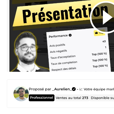
Proposé par
_Aurelien_
•
📈 Votre équipe mar
Professionnel
Ventes au total
273
Disponible s