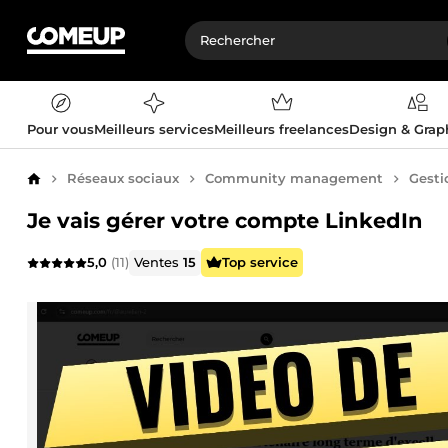
Pour vous
Meilleurs services
Meilleurs freelances
Design & Gra
Réseaux sociaux
Community management
Gesti
Accueil
Je vais gérer votre compte LinkedIn
5,0
(11)
Ventes
15
Top service