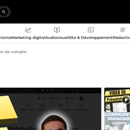
phisme
Marketing digital
Audiovisuel
Site & Développement
Rédacti
on de compte