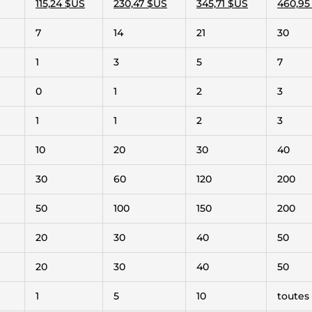
115,24 $US
230,47 $US
345,71 $US
460,95
7
14
21
30
1
3
5
7
0
1
2
3
1
1
2
3
10
20
30
40
30
60
120
200
50
100
150
200
20
30
40
50
20
30
40
50
1
5
10
toutes