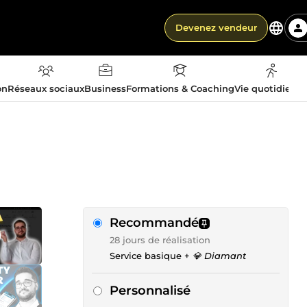
Devenez vendeur
on
Réseaux sociaux
Business
Formations & Coaching
Vie quotidienn
Recommandé
28 jours de réalisation
Service basique +
💎 Diamant
Personnalisé