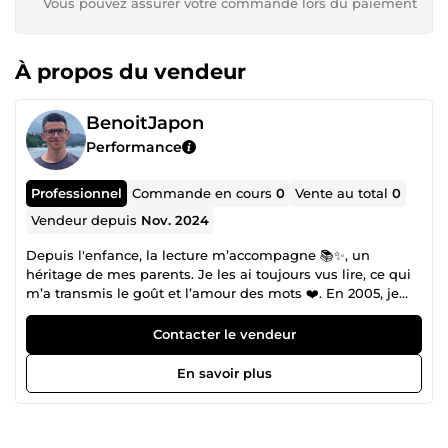
Vous pouvez assurer votre commande lors du paiement
À propos du vendeur
BenoitJapon
Performance
Professionnel
Commande en cours
0
Vente au total
0
Vendeur depuis
Nov. 2024
Depuis l'enfance, la lecture m’accompagne 📚✨, un
héritage de mes parents. Je les ai toujours vus lire, ce qui
m’a transmis le goût et l’amour des mots ❤️. En 2005, je
crée un site web sur le Japon, Japan World, un pays qui
me passionne et où j’ai décidé de vivre. Dix-neuf ans plus
Contacter le vendeur
tard, avec toujours le même plaisir 😄, je continue d'inviter
les internautes à découvrir ce pays à travers des articles,
En savoir plus
des fiches sur des films, des séries, et bien plus encore.
J’aime donner envie aux autres de découvrir de nouvelles
choses 🌟. Vous allez me dire, tout cela c’est bien beau,
mais ce ne sont que des mots... Et vous avez raison ! 😉