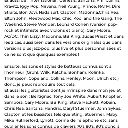
Et aussi de l'international : Genesis, Santana, Phil Collins,
Kravitz, Iggy Pop, Nirvana, Neil Young, Prince, RATM, Dire
Straits, Bon Jovi, Nada surf, Clapton, Madonna,Chris Rea,
Elton John, Fleetwood Mac, Chic, Kool and the Gang, The
Weeknd, Stevie Wonder, Leonard Cohen (version pop-
rock et intimiste avec violons et piano), Gary Moore,
AC/DC, Thin Lizzy, Madonna, BB King, Judas Priest et dans
les 2 cas, aussi bien dans les versions originales que dans
versions plus jazz-pop, plus live et plus personnalisées et
ce ne sont que quelques exemples !
Ensuite, les sons et styles de batteurs connus sont à
l'honneur (Grohl, Wilk, Katché, Bonham, Kolinka,
Thompson, Copeland, Collins, Henley, Moon, Ulrich etc.)
donc, je peux reproduire tout cela.
Et aussi les guitaristes dont je m’inspire dans mon jeu et
dans le son : Bertignac, Tony Joe White, Aubert Knopfler,
Sambora, Gary Moore, BB King, Steve Hackett, Kobain,
Chris Rea, Santana, Hendrix, Daryl Stuermer, John Sykes,
Clapton et les bassistes tels que Sting, Stuermer, Maby,
Mike Rutherford, Lynott, Corine de Téléphone etc. sans
oublier les sons connus de claviers 70’s 80’s, 90’s donc, si