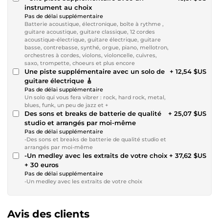
instrument au choix
Pas de délai supplémentaire
Batterie acoustique, électronique, boîte à rythme ,
guitare acoustique, guitare classique, 12 cordes
acoustique-électrique, guitare électrique, guitare
basse, contrebasse, synthé, orgue, piano, mellotron,
orchestres à cordes, violons, violoncelle, cuivres,
saxo, trompette, choeurs et plus encore
Une piste supplémentaire avec un solo de
+ 12,54 $US
guitare électrique 🎸
Pas de délai supplémentaire
Un solo qui vous fera vibrer : rock, hard rock, metal,
blues, funk, un peu de jazz et +
Des sons et breaks de batterie de qualité
+ 25,07 $US
studio et arrangés par moi-même
Pas de délai supplémentaire
-Des sons et breaks de batterie de qualité studio et
arrangés par moi-même
-Un medley avec les extraits de votre choix
+ 37,62 $US
+ 30 euros
Pas de délai supplémentaire
-Un medley avec les extraits de votre choix
Avis des clients