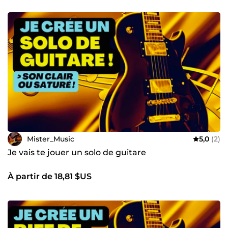
peux aussi composer des musiques originales. Le
community management : je propose également un
service de community management cad que je ferai aussi
bien pour vous que pour moi. Pas de service au rabais ! La
qualité et les résultats primeront. Mes spécialités :
Instagram pour les posts, vidéos, légendes, images de
profil, bio etc. avec YouTube pour la bio, image de profil, les
bannières et vignettes. Linkedin pour bannières, image de
profil, bio et posts. La rédaction car je peux également
créer/arranger un CV, écrire un article pour blog Check it
out comme on dit en bon Français ! :- )
Mister_Music
5,0
(2)
Je vais te jouer un solo de guitare
À partir de 18,81 $US