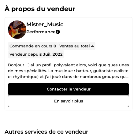
À propos du vendeur
Mister_Music
Performance
Commande en cours
0
Ventes au total
4
Vendeur depuis
Juil. 2022
Bonjour ! J'ai un profil polyvalent alors, voici quelques unes
de mes spécialités. La musique : batteur, guitariste (soliste
et rhythmique) et j'ai joué dans de nombreux groupes qui
m'ont donné des expériences aussi bien en studio que sur
différentes scènes. Je suis aussi musicien par MAO
Contacter le vendeur
(musique assistée par ordinateur) en tant que guitariste
soliste et surtout en aimant créer mes propres musiques
En savoir plus
de reprises allant jusqu'à des backing tracks entiers (pistes
d'accompagnement type Karaoké) proches des originaux.
Alors, créer la piste d'accompagnement idéale et originale
pour improviser, jouer, s'amuser et progresser suivant
différents genres musicaux et avec une vraie mise en
Autres services de ce vendeur
avant de la batterie (sons fidèles ou pas) est mon but. Je