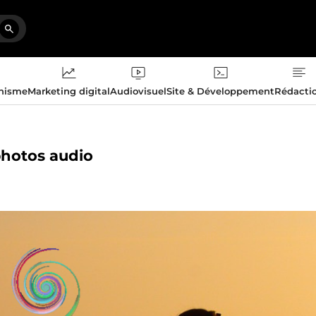
phisme
Marketing digital
Audiovisuel
Site & Développement
Rédacti
photos audio