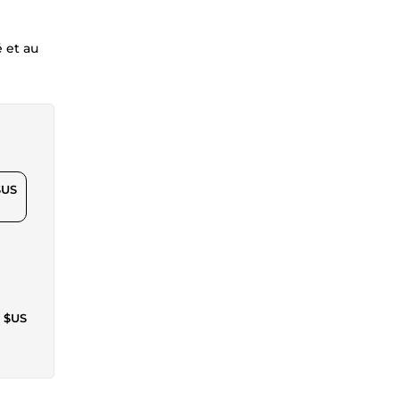
 et au
$US
1 $US