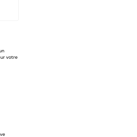
 un
ur votre
ive