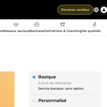
Devenez vendeur
on
Réseaux sociaux
Business
Formations & Coaching
Vie quotidienn
Basique
2 jours de réalisation
Service basique, sans option.
Personnalisé