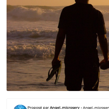
Proposé par
Angel_microserv
•
Angel_microser