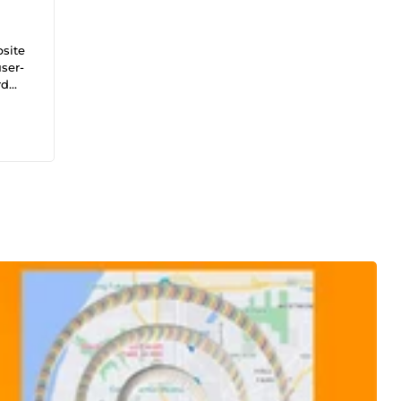
bsite
user-
rd
es,