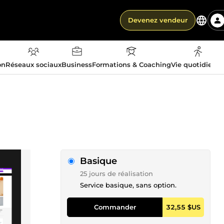
Devenez vendeur
on
Réseaux sociaux
Business
Formations & Coaching
Vie quotidienn
Basique
25 jours de réalisation
Service basique, sans option.
Commander
32,55 $US