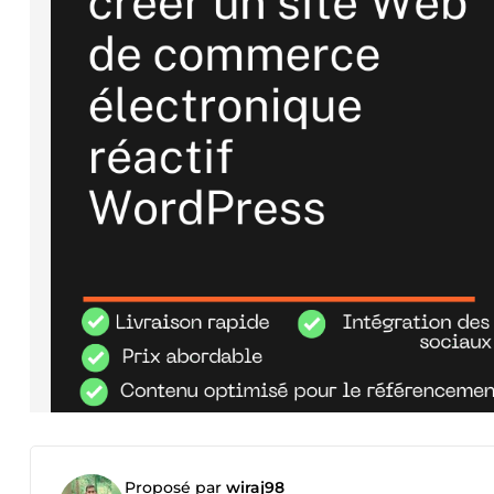
Proposé par
wiraj98