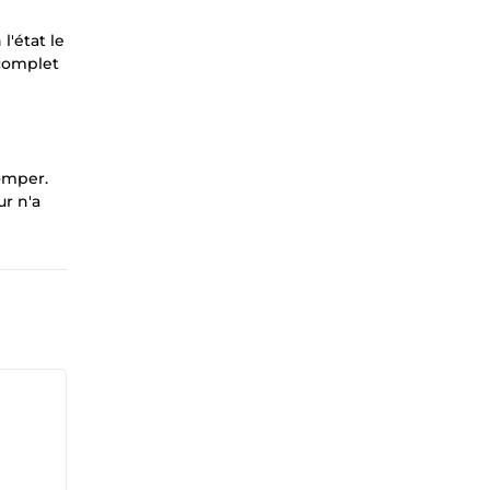
l'état le
 complet
omper.
ur n'a