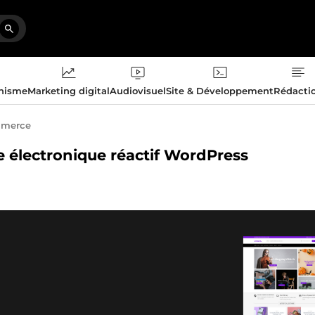
phisme
Marketing digital
Audiovisuel
Site & Développement
Rédacti
merce
e électronique réactif WordPress