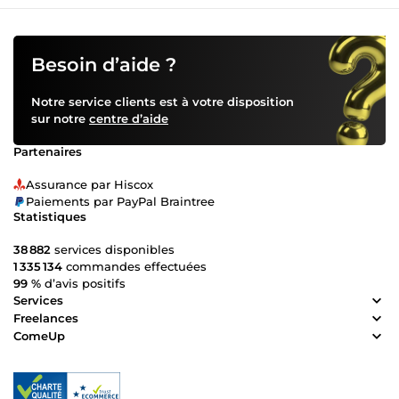
existante Pourquoi travailler avec moi ? Un style moderne
et original adapté à votre univers Une écoute attentive
pour comprendre vos besoins et vos objectifs Des livrables
soignés, professionnels et livrés dans les délais Une
Besoin d’aide ?
collaboration fluide et un suivi personnalisé Si vous
souhaitez un design qui vous ressemble et qui parle à
Notre service clients est à votre disposition
votre public, je suis là pour transformer vos idées en
sur notre
centre d’aide
visuels marquants. N'hésitez pas à me contacter et à
démarrer ensemble votre prochain projet créatif !
Partenaires
Assurance par Hiscox
Paiements par PayPal Braintree
Statistiques
38 882
services disponibles
1 335 134
commandes effectuées
99 %
d’avis positifs
Services
Freelances
ComeUp