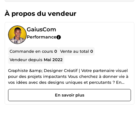
À propos du vendeur
GaiusCom
Performance
Commande en cours
0
Vente au total
0
Vendeur depuis
Mai 2022
Graphiste &amp; Designer Créatif | Votre partenaire visuel
pour des projets impactants Vous cherchez à donner vie à
vos idées avec des designs uniques et percutants ? En
tant que graphiste passionné, je mets mon expertise en
design graphique au service de vos projets pour créer des
En savoir plus
visuels qui captivent et transmettent vos messages de
manière claire et esthétique. Ce que je propose : Création
de logos et identité visuelle sur-mesure Design de
supports de communication (flyers, brochures, cartes de
visite) Création de visuels pour les réseaux sociaux et
campagnes publicitaires Illustration, infographie et design
3D Refonte et amélioration de l’identité graphique