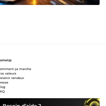
ComeUp
omment ça marche
os valeurs
evenir vendeur
resse
log
FAQ
Besoin d’aide ?