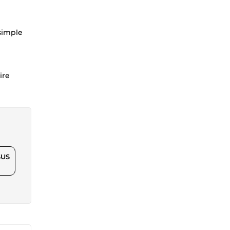
 simple
ire
$US