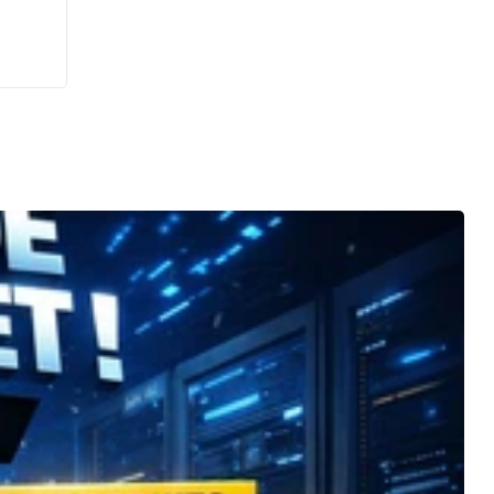
n du
 📈
s