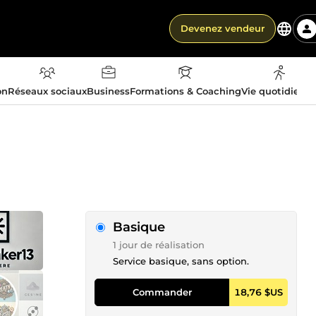
Devenez vendeur
on
Réseaux sociaux
Business
Formations & Coaching
Vie quotidienn
Basique
1 jour de réalisation
Service basique, sans option.
Commander
18,76 $US