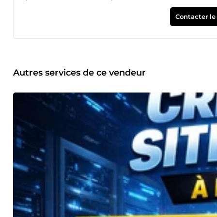
complète du site Mise en place des paiements sécurisés Co
formulaire de contact Installation et configuration WordP
Contacter le
Le + : 🌐 Un Hébergement ultra économique : 👉 Seulement 
(30€)
Autres services de ce vendeur