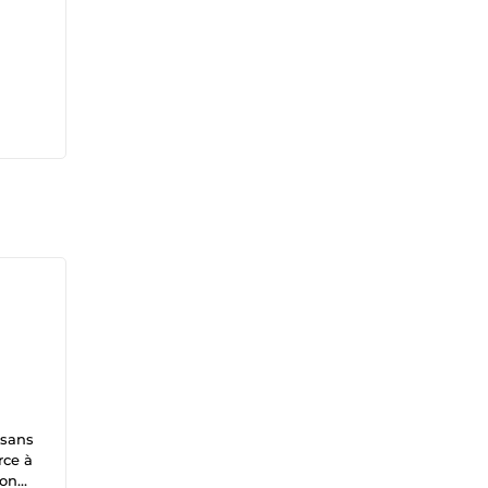
 sans
rce à
ion