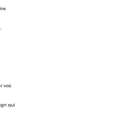
ire
.
er vos
ign qui