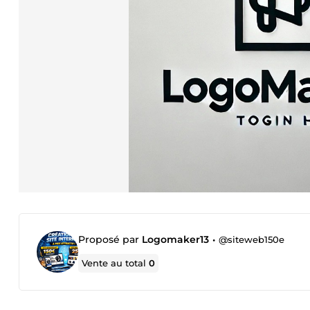
Proposé par
Logomaker13
•
@siteweb150e
Vente au total
0