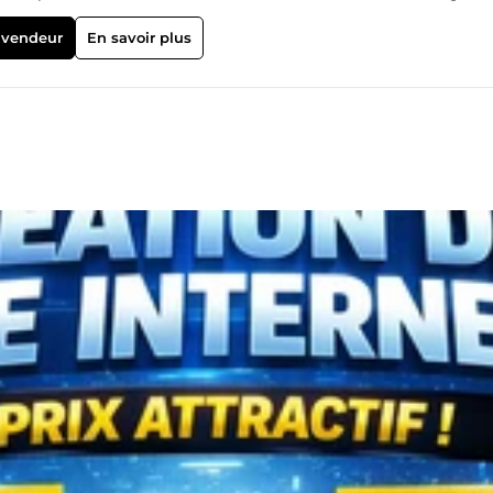
nfiguration des livraisons Rédaction des mentions légales Créatio
ress + WooCommerce Boutique prête à vendre, design professionnel
 vendeur
En savoir plus
6€ / mois 💥 Bien moins cher que Shopify (36€), Wix (27€) ou Iono