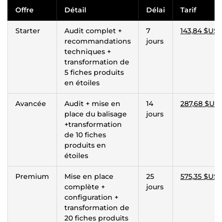
Offre
Détail
Délai
Tarif
Starter
Audit complet +
7
143,84 $US
recommandations
jours
techniques +
transformation de
5 fiches produits
en étoiles
Avancée
Audit + mise en
14
287,68 $US
place du balisage
jours
+transformation
de 10 fiches
produits en
étoiles
Premium
Mise en place
25
575,35 $US
complète +
jours
configuration +
transformation de
20 fiches produits