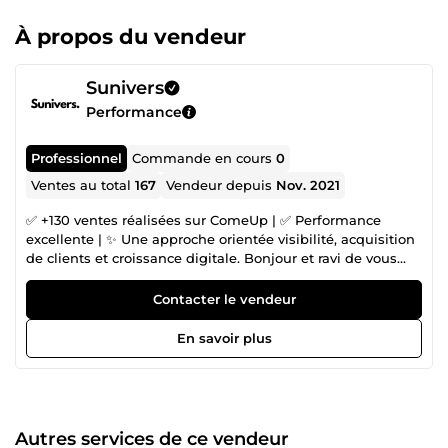
À propos du vendeur
Sunivers
Performance
Professionnel
Commande en cours
0
Ventes au total
167
Vendeur depuis
Nov. 2021
✅ +130 ventes réalisées sur ComeUp | ✅ Performance
excellente | ✨ Une approche orientée visibilité, acquisition
de clients et croissance digitale. Bonjour et ravi de vous
accueillir ici Si vous cherchez à améliorer votre visibilité,
attirer davantage de clients et développer votre activité
Contacter le vendeur
grâce au digital, vous êtes au bon endroit. Mon nom est
Audry SAHOSSI et je suis spécialisé dans la visibilité et la
En savoir plus
croissance digitale des entreprises. Aujourd'hui, disposer
d'un site internet ne suffit plus. Pour obtenir des résultats,
il faut être visible auprès des bonnes personnes, attirer un
trafic qualifié et transformer cette visibilité en opportunités
concrètes. C'est dans cette optique que j'accompagne
Autres services de ce vendeur
entrepreneurs, PME, e-commerçants et porteurs de projets