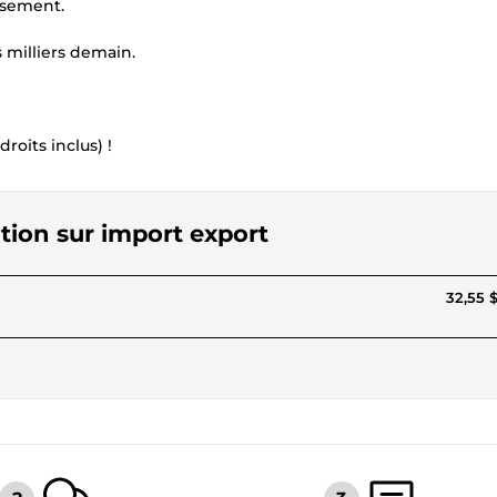
ssement.
 milliers demain.
oits inclus) !
ation sur import export
32,55 