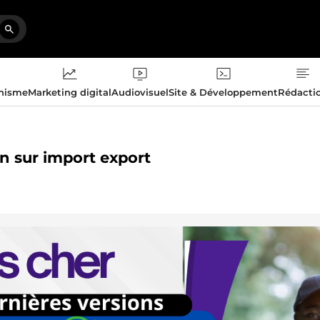
phisme
Marketing digital
Audiovisuel
Site & Développement
Rédacti
on sur import export