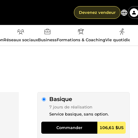
Devenez vendeur
on
Réseaux sociaux
Business
Formations & Coaching
Vie quotidienn
Basique
7 jours de réalisation
Service basique, sans option.
Commander
106,61 $US