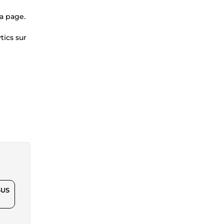
la page.
tics sur
$US