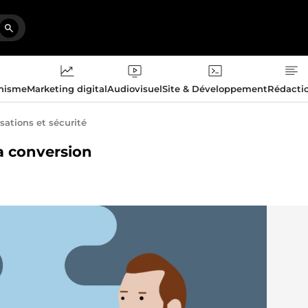
phisme
Marketing digital
Audiovisuel
Site & Développement
Rédacti
sations et sécurité
a conversion