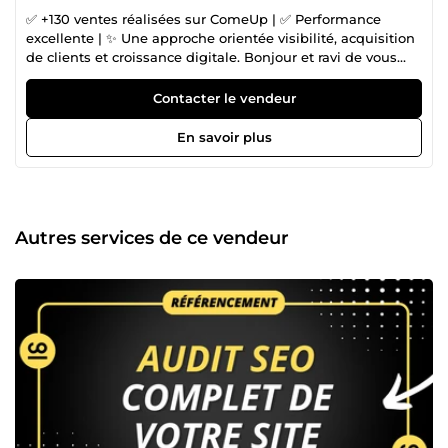
✅ +130 ventes réalisées sur ComeUp | ✅ Performance
excellente | ✨ Une approche orientée visibilité, acquisition
de clients et croissance digitale. Bonjour et ravi de vous
accueillir ici Si vous cherchez à améliorer votre visibilité,
attirer davantage de clients et développer votre activité
Contacter le vendeur
grâce au digital, vous êtes au bon endroit. Mon nom est
Audry SAHOSSI et je suis spécialisé dans la visibilité et la
En savoir plus
croissance digitale des entreprises. Aujourd'hui, disposer
d'un site internet ne suffit plus. Pour obtenir des résultats,
il faut être visible auprès des bonnes personnes, attirer un
trafic qualifié et transformer cette visibilité en opportunités
concrètes. C'est dans cette optique que j'accompagne
Autres services de ce vendeur
entrepreneurs, PME, e-commerçants et porteurs de projets
à travers des solutions combinant référencement naturel
(SEO), publicité Google (Google Ads &amp; Google
Shopping), développement web et intelligence artificielle.
Mon objectif est simple : vous aider à développer votre
présence en ligne grâce à des stratégies et des outils
adaptés à vos ambitions. 👨‍💻 Mes domaines d'expertise :
🔹 SEO &amp; Référencement Naturel Optimisation
technique, éditoriale et stratégique visant à améliorer
durablement la visibilité de votre site sur les moteurs de
recherche. 🔹 Google Ads &amp; Google Shopping