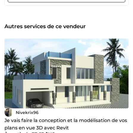
réseaux informatiques. Maîtrisant des outils de référence
tels que Dialux, AutoCAD, Revit, ELIUM, XL Pro et Caneco
BT, je propose des solutions fiables, conformes aux
normes et adaptées aux besoins spécifiques de chaque
projet. Grâce à mon savoir-faire, j’assure des études
Autres services de ce vendeur
précises et un suivi rigoureux pour garantir des
installations performantes et sécurisées. Mon engagement
? Fournir un travail de qualité, alliant précision, innovation
et efficacité. 📩 Contactez-moi pour donner vie à vos projets
électriques avec expertise et professionnalisme.
Nivekrix96
Je vais faire la conception et la modélisation de vos
plans en vue 3D avec Revit