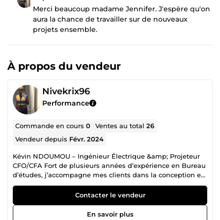
Merci beaucoup madame Jennifer. J'espère qu'on
aura la chance de travailler sur de nouveaux
projets ensemble.
À propos du vendeur
Nivekrix96
Performance
Commande en cours
0
Ventes au total
26
Vendeur depuis
Févr. 2024
Kévin NDOUMOU – Ingénieur Électrique &amp; Projeteur
CFO/CFA Fort de plusieurs années d’expérience en Bureau
d’études, j’accompagne mes clients dans la conception et
l’optimisation des installations électriques en courant fort
et courant faible. Mon expertise couvre une large gamme
Contacter le vendeur
de systèmes, allant de l’éclairage et des prises ondulées à
la détection incendie, le contrôle d’accès, l’intrusion et les
En savoir plus