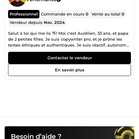
Professionnel
Commande en cours
0
Vente au total
0
Vendeur depuis
Nov. 2024
Salut à toi qui me lis 👋! Moi c'est Aurélien, 33 ans, et papa
de 2 petites filles. Je suis copywriter pro, et je prône les
textes éthiques et authentiques. Je suis réactif, autonome,
et j'aime m'investir à fond dans les missions qui me sont
confiées. Je suis aussi force de proposition et j'aime quand
Contacter le vendeur
la communication est franche entre partenaires. Avec moi
? Tu es sûr(e) d'entamer une collaboration sérieuse et
En savoir plus
sympa à la fois, et je suis certain qu'on atteindra tes
objectifs, quels qu'ils soient !
Besoin d’aide ?