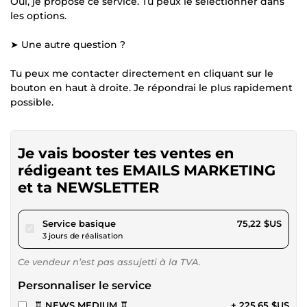
Oui, je propose ce service. Tu peux le sélectionner dans
les options.
➤ Une autre question ?
Tu peux me contacter directement en cliquant sur le
bouton en haut à droite. Je répondrai le plus rapidement
possible.
Je vais booster tes ventes en
rédigeant tes EMAILS MARKETING
et ta NEWSLETTER
pour 69,32 $US
Service basique
75,22 $US
3 jours de réalisation
Ce vendeur n’est pas assujetti à la TVA.
Personnaliser le service
♖ NEWS MEDIUM ♖
+ 225,65 $US